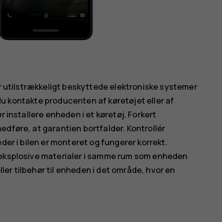
er utilstrækkeligt beskyttede elektroniske systemer
l du kontakte producenten af køretøjet eller af
r installere enheden i et køretøj. Forkert
edføre, at garantien bortfalder. Kontrollér
der i bilen er monteret og fungerer korrekt.
 eksplosive materialer i samme rum som enheden
eller tilbehør til enheden i det område, hvor en