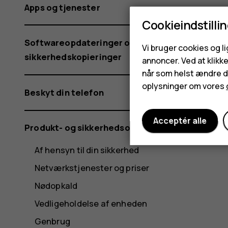
Apps og tjenester
Cookieindstilli
Softwareopdateringer og
Vi bruger cookies og l
sikkerhedskopieringer
annoncer. Ved at klikk
når som helst ændre di
oplysninger om vores
Beskyt din telefon
Acceptér alle
Produkt- og sikkerhedsoplysninger
Af hensyn til din sikkerhed
Netværkstjenester og priser
Nødopkald
Vedligeholdelse af enheden
Genbrug