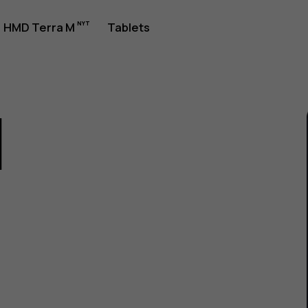
jledning
HMD Terra M
Tablets
1