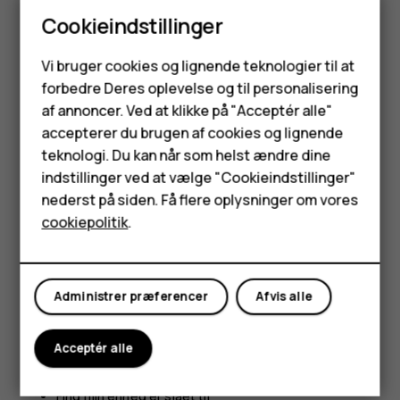
Cookieindstillinger
IMEI-nummeret kan også ses på den originale salgsæske.
Smartphones
Find eller lås telefonen
Vi bruger cookies og lignende teknologier til at
forbedre Deres oplevelse og til personalisering
Feature-telefoner
Hvis du mister telefonen, kan du måske finde den igen,
af annoncer. Ved at klikke på "Acceptér alle"
låse den eller eksternt rydde indholdet, hvis du er logget
Tilbehør
accepterer du brugen af cookies og lignende
ind på en Google-konto. Find min enhed er som standard
teknologi. Du kan når som helst ændre dine
aktiveret på telefoner, som er tilknyttet en Google-konto.
HMD Terra M
indstillinger ved at vælge "Cookieindstillinger"
Hvis du vil bruge Find min enhed, skal din mistede telefon
nederst på siden. Få flere oplysninger om vores
Tablets
være:
cookiepolitik
.
Tændt
Min konto
Logget ind på en Google-konto
Administrer præferencer
Afvis alle
Forbundet til mobildata eller Wi-Fi
Synlig på Google Play
Acceptér alle
Placering slået til
Find min enhed er slået til