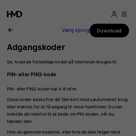
Brugervejledning
til
Vælg sprog
Download
Nokia
Adgangskoder
8.1
Se, hvad de forskellige koder på telefonen bruges til.
PIN- eller PIN2-kode
PIN- eller PIN2-koder har 4-8 cifre.
Disse koder beskytter dit SIM-kort mod uautoriseret brug
eller kræves for at få adgang til visse funktioner. Du kan
indstille din telefon til at bede om PIN-koden, når du
tænder den.
Hvis du glemmer koderne, eller hvis de ikke følger med