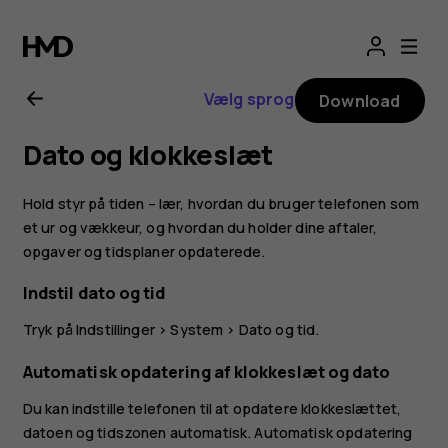
Brugervejledning
til
Vælg sprog
Download
Nokia
Dato og klokkeslæt
8.1
Hold styr på tiden – lær, hvordan du bruger telefonen som
et ur og vækkeur, og hvordan du holder dine aftaler,
opgaver og tidsplaner opdaterede.
Indstil dato og tid
Tryk på
Indstillinger
>
System
>
Dato og tid
.
Automatisk opdatering af klokkeslæt og dato
Du kan indstille telefonen til at opdatere klokkeslættet,
datoen og tidszonen automatisk. Automatisk opdatering