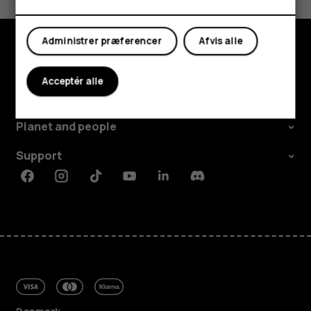
Ja
Nej
Min konto
Administrer præferencer
Afvis alle
Udforsk
Acceptér alle
Om
Planet and people
Support
Facebook
Instagram
Tiktok
Youtube
Linkedin
Discord