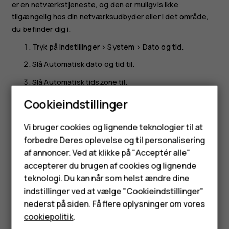
er en netværkstjeneste, og den er muligvis ikke
tilgængelig hos din netværksudbyder eller i det område,
du befinder dig i.
Tryk på
Indstillinger
>
System
>
Dato og tid
.
Slå
Automatisk dato og tid
til.
Slå
Automatisk tidszone
til.
Cookieindstillinger
Skift til 24-timers ur
Smartphones
Tryk på
Indstillinger
>
System
>
Dato og tid
, og slå
Brug
Vi bruger cookies og lignende teknologier til at
24-timersformat
til.
forbedre Deres oplevelse og til personalisering
Feature-telefoner
af annoncer. Ved at klikke på "Acceptér alle"
Tilbehør
accepterer du brugen af cookies og lignende
teknologi. Du kan når som helst ændre dine
HMD Terra M
indstillinger ved at vælge "Cookieindstillinger"
nederst på siden. Få flere oplysninger om vores
Synes du, dette var nyttigt?
Tablets
cookiepolitik
.