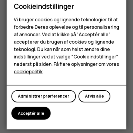
Cookieindstillinger
Læs og besvar mail
Smartphones
Tryk på
Gmail
.
Vi bruger cookies og lignende teknologier til at
forbedre Deres oplevelse og til personalisering
Tryk på den meddelelse, du vil læse.
Feature-telefoner
af annoncer. Ved at klikke på "Acceptér alle"
Hvis du vil besvare meddelelsen, skal du trykke på
Tilbehør
accepterer du brugen af cookies og lignende
eller trykke på
>
Besvar alle
.
reply
more_vert
teknologi. Du kan når som helst ændre dine
HMD Terra M
Slet mail
indstillinger ved at vælge "Cookieindstillinger"
nederst på siden. Få flere oplysninger om vores
Tablets
Tryk på
Gmail
.
cookiepolitik
.
Tryk på den meddelelse, du vil slette, og tryk på
.
delete
Min konto
Hvis du vil slette flere meddelelser, skal du trykke på
cirklen med modtagerens initialer for at vælge
Administrer præferencer
Afvis alle
meddelelser og trykke på
.
delete
Acceptér alle