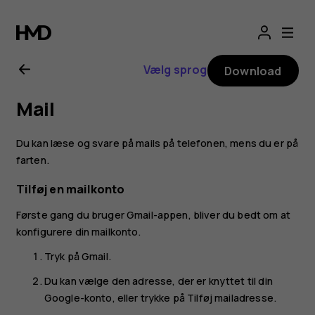
Brugervejledning
til
Vælg sprog
Download
Nokia
Mail
8.1
Du kan læse og svare på mails på telefonen, mens du er på
farten.
Tilføj en mailkonto
Første gang du bruger Gmail-appen, bliver du bedt om at
konfigurere din mailkonto.
Tryk på
Gmail
.
Du kan vælge den adresse, der er knyttet til din
Google-konto, eller trykke på
Tilføj mailadresse
.