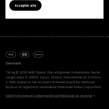
Acceptér alle
Support
Facebook
Instagram
Tiktok
Youtube
Linkedin
Discord
Denmark
TM og © 2026 HMD Global. Alle rettigheder forbeholdes. Bertel
Jungin aukio 9, 02600, Espoo, Finland. Virksomheds-ID 2724044-
2. HMD Global Oy har en licens til Nokias brand for telefoner.
Nokia er et registreret varemærke tilhørende Nokia Corporation.
Vilkår
Fortrolighed
Cookieindstillinger
Etik
Speak Up channel