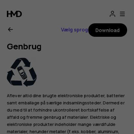
Brugervejledning
til
Vælg sprog
Download
Nokia
Genbrug
8.1
Aflever altid dine brugte elektroniske produkter, batterier
samt emballage på særlige indsamlingssteder. Dermed er
du med til at forhindre ukontrolleret bortskaffelse af
affald og fremme genbrug af materialer. Elektriske og
elektroniske produkter indeholder mange værdifulde
materialer, herunder metaller (f.eks. kobber, aluminium,