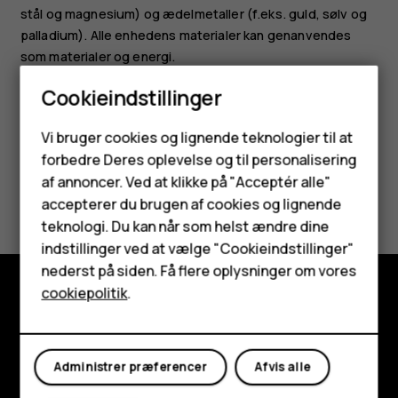
stål og magnesium) og ædelmetaller (f.eks. guld, sølv og
palladium). Alle enhedens materialer kan genanvendes
som materialer og energi.
Cookieindstillinger
Smartphones
Vi bruger cookies og lignende teknologier til at
forbedre Deres oplevelse og til personalisering
Feature-telefoner
af annoncer. Ved at klikke på "Acceptér alle"
Synes du, dette var nyttigt?
Tilbehør
accepterer du brugen af cookies og lignende
teknologi. Du kan når som helst ændre dine
Ja
Nej
HMD Terra M
indstillinger ved at vælge "Cookieindstillinger"
nederst på siden. Få flere oplysninger om vores
Tablets
cookiepolitik
.
Udforsk
Min konto
Om
Administrer præferencer
Afvis alle
Planet and people