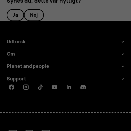
Synes du, dette var nyttigt?
Ja
Nej
Udforsk
Om
Planet and people
Support
Facebook
Instagram
Tiktok
Youtube
Linkedin
Discord