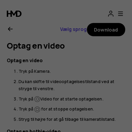
Brugervejledning
til
Vælg sprog
Download
Nokia
Optag en video
8.1
Optag en video
Tryk på
Kamera
.
Du kan skifte til videooptagelsestilstand ved at
stryge til venstre.
Tryk på
Video
for at starte optagelsen.
Tryk på
for at stoppe optagelsen.
Stryg til højre for at gå tilbage til kameratilstand.
Optag en bothie-video