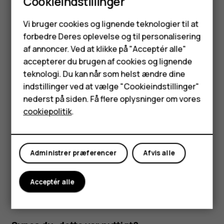
Cookieindstillinger
Tryk på
for at starte optagelsen.
panorama_fish_eye
Smartphones
Vi bruger cookies og lignende teknologier til at
Tryk på
for at stoppe optagelsen.
forbedre Deres oplevelse og til personalisering
Feature-telefoner
Stream live-video
af annoncer. Ved at klikke på "Acceptér alle"
Tilbehør
accepterer du brugen af cookies og lignende
Du kan streame live video til sociale apps med din telefons
teknologi. Du kan når som helst ændre dine
kamera.
HMD Terra M
indstillinger ved at vælge "Cookieindstillinger"
Tryk på
Kamera
. Du kan skifte til
nederst på siden. Få flere oplysninger om vores
Tablets
videooptagelsestilstand ved at stryge til venstre.
cookiepolitik
.
Tryk på
, og vælg din konto på det sociale medie,
Min konto
du vil bruge til direkte udsendelse.
Administrer præferencer
Afvis alle
Tryk på
for at starte live streaming.
panorama_fish_eye
Acceptér alle