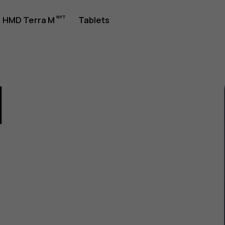
jledning
HMD Terra M
Tablets
1