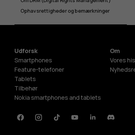
Om DRM (Digital Rights Management)
Ophavsrettigheder og bemærkninger
Udforsk
Om
Smartphones
Vores his
Feature-telefoner
Nyhedsr
Tablets
Tilbehør
Nokia smartphones and tablets
Facebook
Instagram
Tiktok
Youtube
Linkedin
Discord