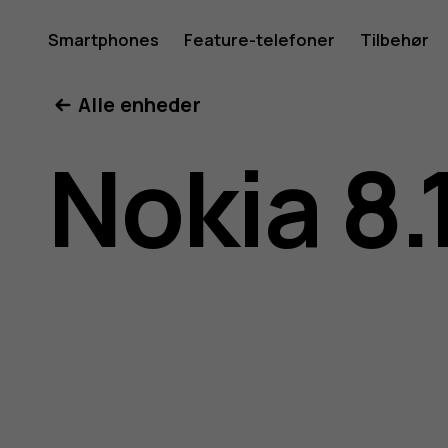
Brugerve
Smartphones
Feature-telefoner
Tilbehør
Min konto
Alle enheder
til
Nokia 8.
Nokia
8.1