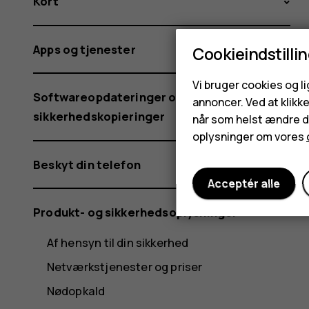
Kort
Apps og tjenester
Cookieindstilli
Vi bruger cookies og l
Softwareopdateringer og
annoncer. Ved at klikk
sikkerhedskopieringer
når som helst ændre di
oplysninger om vores
Beskyt din telefon
Acceptér alle
Produkt- og sikkerhedsoplysninger
Af hensyn til din sikkerhed
Netværkstjenester og priser
Nødopkald