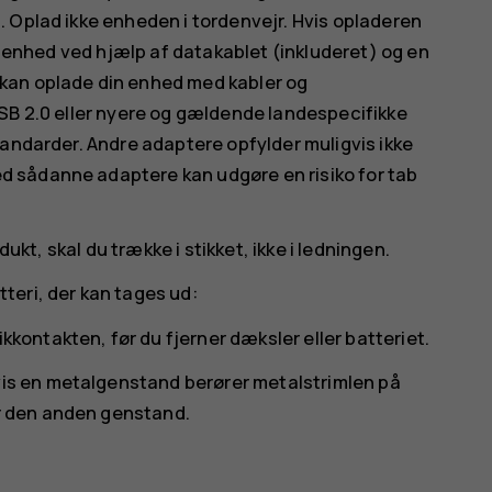
 Oplad ikke enheden i tordenvejr. Hvis opladeren
in enhed ved hjælp af datakablet (inkluderet) og en
kan oplade din enhed med kabler og
SB 2.0 eller nyere og gældende landespecifikke
tandarder. Andre adaptere opfylder muligvis ikke
 sådanne adaptere kan udgøre en risiko for tab
dukt, skal du trække i stikket, ikke i ledningen.
teri, der kan tages ud:
kkontakten, før du fjerner dæksler eller batteriet.
hvis en metalgenstand berører metalstrimlen på
er den anden genstand.