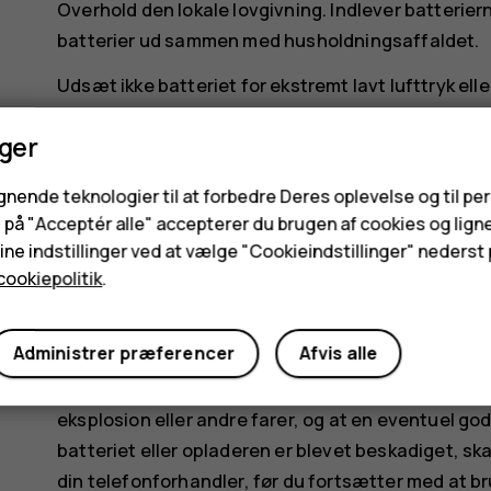
Overhold den lokale lovgivning. Indlever batterierne
batterier ud sammen med husholdningsaffaldet.
Udsæt ikke batteriet for ekstremt lavt lufttryk ell
du brænder det kasserede batteri, da det kan medf
nger
brandfarlig væske eller gas.
Batteriet må ikke skilles ad, skæres i, knuses, bø
ignende teknologier til at forbedre Deres oplevelse og til pe
et batteri lækker, må væsken ikke komme i kontakt 
e på "Acceptér alle" accepterer du brugen af cookies og lign
straks skylle de berørte områder med vand eller s
ne indstillinger ved at vælge "Cookieindstillinger" nederst p
cookiepolitik
.
indsættes fremmedlegemer i det. Batteriet må hell
andre væsker. Batterier kan eksplodere, hvis de e
Administrer præferencer
Afvis alle
Brug kun batteriet og opladeren til de påtænkte fo
godkendte eller ikke-kompatible batterier eller opl
eksplosion eller andre farer, og at en eventuel god
batteriet eller opladeren er blevet beskadiget, sk
din telefonforhandler, før du fortsætter med at br