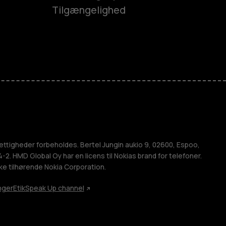
Tilgængelighed
es
efoner
M
ettigheder forbeholdes. Bertel Jungin aukio 9, 02600, Espoo,
2. HMD Global Oy har en licens til Nokias brand for telefoner.
ke tilhørende Nokia Corporation.
nger
Etik
Speak Up channel