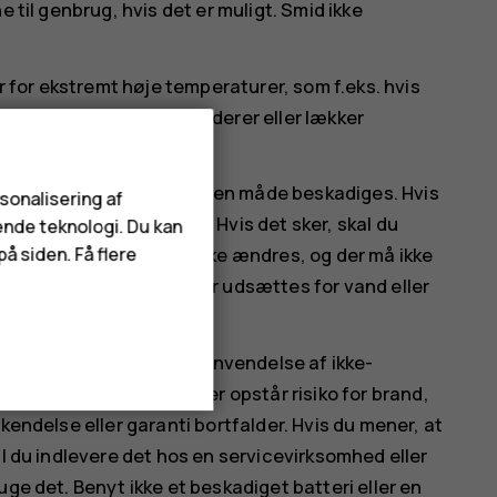
 til genbrug, hvis det er muligt. Smid ikke
er for ekstremt høje temperaturer, som f.eks. hvis
øre, at batteriet eksploderer eller lækker
jes, punkteres eller på anden måde beskadiges. Hvis
rsonalisering af
med huden eller øjnene. Hvis det sker, skal du
ende teknologi. Du kan
øge læge. Batteriet må ikke ændres, og der må ikke
å siden. Få flere
er ikke nedsænkes i eller udsættes for vand eller
r beskadiget.
rmål. Forkert brug eller anvendelse af ikke-
adere kan medføre, at der opstår risiko for brand,
kendelse eller garanti bortfalder. Hvis du mener, at
al du indlevere det hos en servicevirksomhed eller
uge det. Benyt ikke et beskadiget batteri eller en