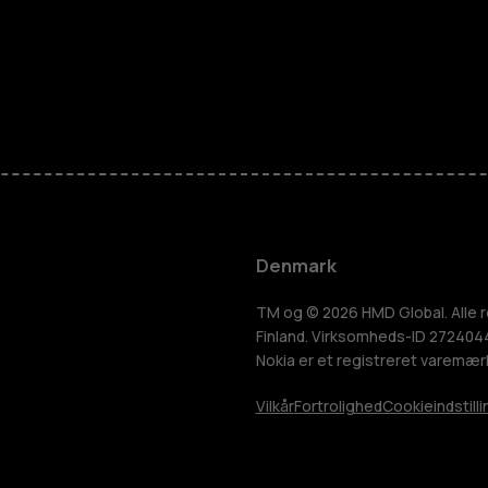
Smartphon
Feature-tel
Tilbehør
Denmark
HMD Terra 
TM og © 2026 HMD Global. Alle r
Finland. Virksomheds-ID 2724044-
Nokia er et registreret varemær
Tablets
Vilkår
Fortrolighed
Cookieindstilli