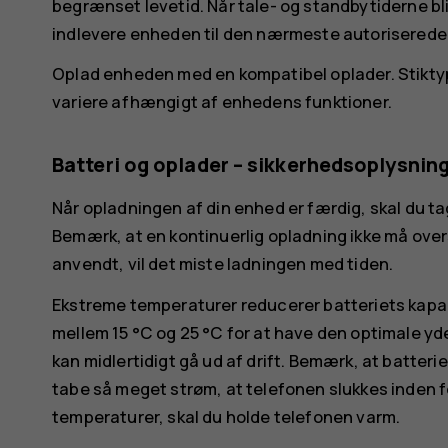
begrænset levetid. Når tale- og standbytiderne bl
indlevere enheden til den nærmeste autoriserede s
Oplad enheden med en kompatibel oplader. Stikty
variere afhængigt af enhedens funktioner.
Batteri og oplader – sikkerhedsoplysnin
Når opladningen af din enhed er færdig, skal du t
Bemærk, at en kontinuerlig opladning ikke må oversti
anvendt, vil det miste ladningen med tiden.
Ekstreme temperaturer reducerer batteriets kapaci
mellem 15 °C og 25 °C for at have den optimale yd
kan midlertidigt gå ud af drift. Bemærk, at batterie
tabe så meget strøm, at telefonen slukkes inden fo
temperaturer, skal du holde telefonen varm.