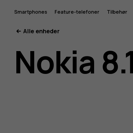
Brugerve
Smartphones
Feature-telefoner
Tilbehør
Min konto
Alle enheder
til
Nokia 8.
Nokia
8.1