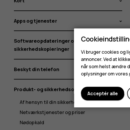
Kort
Apps og tjenester
Cookieindstilli
Softwareopdateringer og
sikkerhedskopieringer
Vi bruger cookies og l
annoncer. Ved at klikk
når som helst ændre di
Beskyt din telefon
oplysninger om vores
Produkt- og sikkerhedsoplysninger
Acceptér alle
Af hensyn til din sikkerhed
Netværkstjenester og priser
Nødopkald