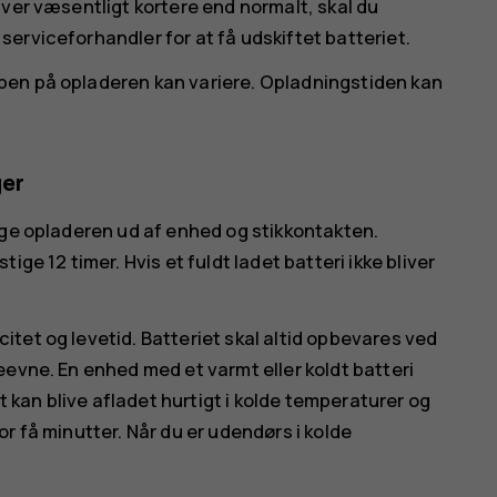
iver væsentligt kortere end normalt, skal du
erviceforhandler for at få udskiftet batteriet.
pen på opladeren kan variere. Opladningstiden kan
ger
age opladeren ud af enhed og stikkontakten.
ge 12 timer. Hvis et fuldt ladet batteri ikke bliver
tet og levetid. Batteriet skal altid opbevares ved
eevne. En enhed med et varmt eller koldt batteri
t kan blive afladet hurtigt i kolde temperaturer og
r få minutter. Når du er udendørs i kolde