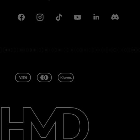
Facebook
Instagram
Tiktok
Youtube
Linkedin
Discord
Om
Reparer, genbrug, genanvend
Support
Denmark