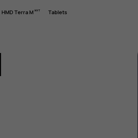
jledning
HMD Terra M
Tablets
1