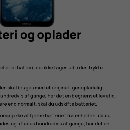
eri og oplader
ller et batteri, der ikke tages ud, i den trykte
n skal bruges med et originalt genopladeligt
hundredvis af gange, har det en begrænset levetid.
ere end normalt, skal du udskifte batteriet.
orsøg ikke at fjerne batteriet fra enheden, da du
des og aflades hundredvis af gange, har det en