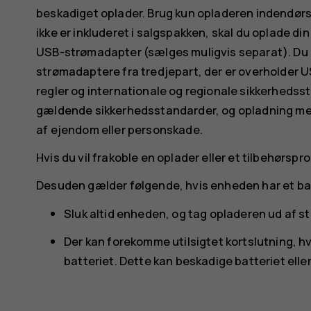
beskadiget oplader. Brug kun opladeren indendørs.
ikke er inkluderet i salgspakken, skal du oplade d
USB-strømadapter (sælges muligvis separat). Du 
strømadaptere fra tredjepart, der er overholder U
regler og internationale og regionale sikkerhedss
gældende sikkerhedsstandarder, og opladning med
af ejendom eller personskade.
Hvis du vil frakoble en oplader eller et tilbehørspro
Desuden gælder følgende, hvis enheden har et bat
Sluk altid enheden, og tag opladeren ud af sti
Der kan forekomme utilsigtet kortslutning, 
batteriet. Dette kan beskadige batteriet ell