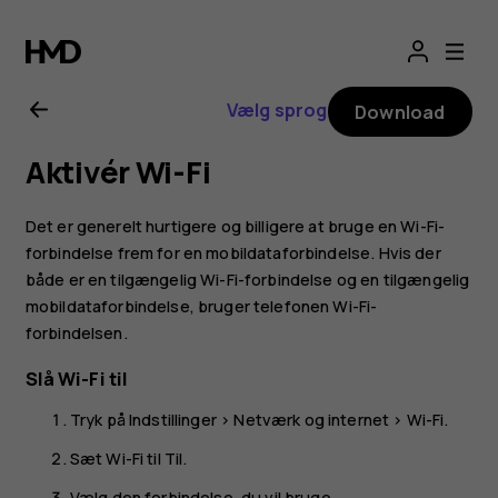
Brugervejledning
til
Vælg sprog
Download
Nokia
Aktivér Wi-Fi
8.1
Det er generelt hurtigere og billigere at bruge en Wi-Fi-
forbindelse frem for en mobildataforbindelse. Hvis der
både er en tilgængelig Wi-Fi-forbindelse og en tilgængelig
mobildataforbindelse, bruger telefonen Wi-Fi-
forbindelsen.
Slå Wi-Fi til
Tryk på
Indstillinger
>
Netværk og internet
>
Wi-Fi
.
Sæt Wi-Fi til
Til
.
Vælg den forbindelse, du vil bruge.