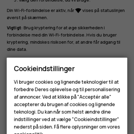
Din Wi-Fi-forbindelse er aktiv, når
vises på statuslinjen
network_wifi
øverst på skærmen.
Vigtigt
: Brug kryptering for at øge sikkerheden i
forbindelse med din Wi-Fi-forbindelse. Hvis du bruger
kryptering, mindskes risikoen for, at andre får adgang til
dine data.
Tip:
Hvis du vil finde din placering, når der ikke er
Cookieindstillinger
nogen tilgængelige satellitsignaler, f.eks. når du er
indendørs eller står mellem høje bygninger, skal du
Smartphones
Vi bruger cookies og lignende teknologier til at
slå Wi-Fi til for at forbedre positionsbestemmelsens
forbedre Deres oplevelse og til personalisering
nøjagtighed.
Feature-telefoner
af annoncer. Ved at klikke på "Acceptér alle"
Tilbehør
accepterer du brugen af cookies og lignende
teknologi. Du kan når som helst ændre dine
HMD Terra M
indstillinger ved at vælge "Cookieindstillinger"
nederst på siden. Få flere oplysninger om vores
Tablets