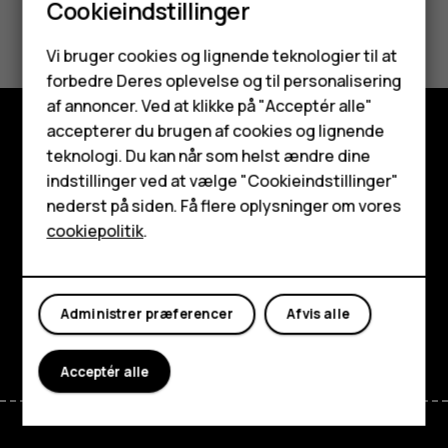
Cookieindstillinger
Synes du, dette var nyttigt?
Smartphones
Vi bruger cookies og lignende teknologier til at
Ja
Nej
forbedre Deres oplevelse og til personalisering
Feature-telefoner
af annoncer. Ved at klikke på "Acceptér alle"
Tilbehør
accepterer du brugen af cookies og lignende
teknologi. Du kan når som helst ændre dine
Udforsk
HMD Terra M
indstillinger ved at vælge "Cookieindstillinger"
Om
nederst på siden. Få flere oplysninger om vores
Tablets
cookiepolitik
.
Planet and people
Min konto
Support
Administrer præferencer
Afvis alle
Facebook
Instagram
Tiktok
Youtube
Linkedin
Discord
Acceptér alle