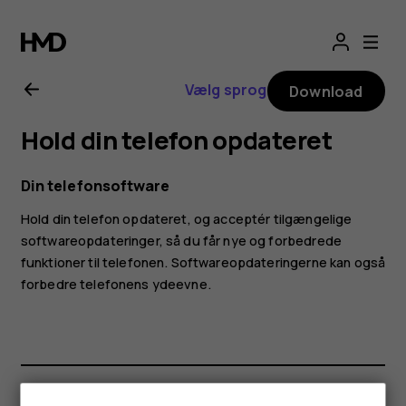
Brugervejledning
til
Vælg sprog
Download
Nokia
Hold din telefon opdateret
8.1
Din telefonsoftware
Hold din telefon opdateret, og acceptér tilgængelige
softwareopdateringer, så du får nye og forbedrede
funktioner til telefonen. Softwareopdateringerne kan også
forbedre telefonens ydeevne.