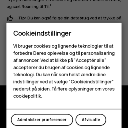
1
og sæt
Roaming
til
Til
.
Tip:
Du kan også følge din databrug ved at trykke på
Indstillinger
>
Netværk og internet
>
Databrug
.
Cookieindstillinger
Smartphones
Vi bruger cookies og lignende teknologier til at
forbedre Deres oplevelse og til personalisering
Feature-telefoner
af annoncer. Ved at klikke på "Acceptér alle"
Synes du, dette var nyttigt?
Tilbehør
accepterer du brugen af cookies og lignende
teknologi. Du kan når som helst ændre dine
HMD Terra M
Ja
Nej
indstillinger ved at vælge "Cookieindstillinger"
nederst på siden. Få flere oplysninger om vores
Tablets
cookiepolitik
.
Udforsk
Min konto
Om
Administrer præferencer
Afvis alle