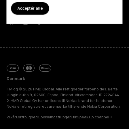
Planet and people
Acceptér alle
Support
Facebook
Instagram
Tiktok
Youtube
Linkedin
Discord
Denmark
TM og © 2026 HMD Global. Alle rettigheder forbeholdes. Bertel
Jungin aukio 9, 02600, Espoo, Finland. Virksomheds-ID 2724044-
2. HMD Global Oy har en licens til Nokias brand for telefoner.
Nokia er et registreret varemærke tilhørende Nokia Corporation.
Vilkår
Fortrolighed
Cookieindstillinger
Etik
Speak Up channel