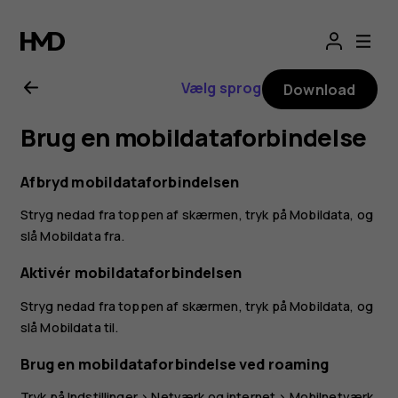
Brugervejledning
til
Vælg sprog
Download
Nokia
Brug en mobildataforbindelse
8.1
Afbryd mobildataforbindelsen
Stryg nedad fra toppen af skærmen, tryk på
Mobildata
, og
slå
Mobildata
fra.
Aktivér mobildataforbindelsen
Stryg nedad fra toppen af skærmen, tryk på
Mobildata
, og
slå
Mobildata
til.
Brug en mobildataforbindelse ved roaming
Tryk på
Indstillinger
>
Netværk og internet
>
Mobilnetværk
,