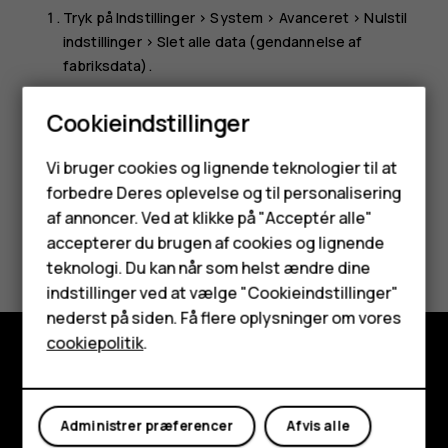
Tryk på
Indstillinger
>
System
>
Avanceret
>
Nulstil
indstillinger
>
Slet alle data (gendannelse af
fabriksdata)
.
Følg de instruktioner, der vises på din telefon.
Cookieindstillinger
Smartphones
Vi bruger cookies og lignende teknologier til at
forbedre Deres oplevelse og til personalisering
Feature-telefoner
af annoncer. Ved at klikke på "Acceptér alle"
Tilbehør
Synes du, dette var nyttigt?
accepterer du brugen af cookies og lignende
teknologi. Du kan når som helst ændre dine
HMD Terra M
Ja
Nej
indstillinger ved at vælge "Cookieindstillinger"
nederst på siden. Få flere oplysninger om vores
Tablets
cookiepolitik
.
Udforsk
Min konto
Om
Administrer præferencer
Afvis alle