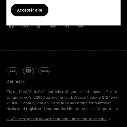
Planet and people
Acceptér alle
Support
Facebook
Instagram
Tiktok
Youtube
Linkedin
Discord
Denmark
TM og © 2026 HMD Global. Alle rettigheder forbeholdes. Bertel
Jungin aukio 9, 02600, Espoo, Finland. Virksomheds-ID 2724044-
2. HMD Global Oy har en licens til Nokias brand for telefoner.
Nokia er et registreret varemærke tilhørende Nokia Corporation.
Vilkår
Fortrolighed
Cookieindstillinger
Etik
Speak Up channel