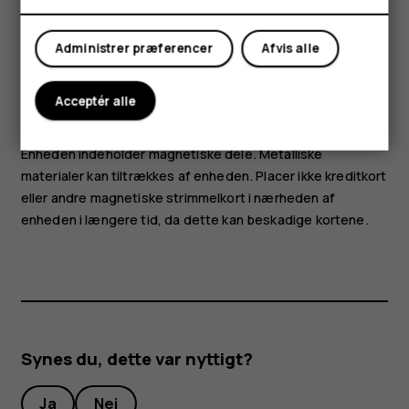
Dele og stik, magnetisme
Min konto
Tilslut ikke til produkter, som skaber et udgangssignal, da
Administrer præferencer
Afvis alle
dette kan beskadige enheden. Tilslut ikke lydstikket til en
spændingskilde. Vær særligt opmærksom på lydstyrken,
hvis du forbinder lydstikket med en ekstern enhed eller et
Acceptér alle
headset, der ikke er godkendt til brug med denne enhed.
Enheden indeholder magnetiske dele. Metalliske
materialer kan tiltrækkes af enheden. Placer ikke kreditkort
eller andre magnetiske strimmelkort i nærheden af
enheden i længere tid, da dette kan beskadige kortene.
Synes du, dette var nyttigt?
Ja
Nej