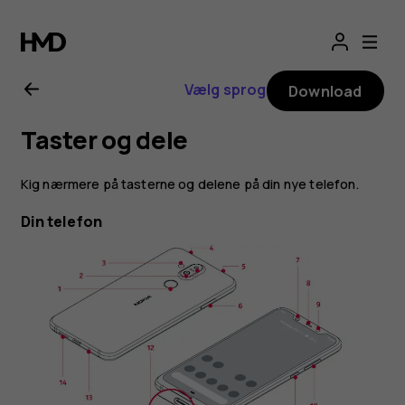
Brugervejledning
til
Vælg sprog
Download
Nokia
Taster og dele
8.1
Kig nærmere på tasterne og delene på din nye telefon.
Din telefon