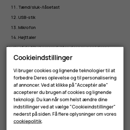
Tænd/sluk-/låsetast
USB-stik
Mikrofon
Højttaler
Nogle af de tilbehørsprodukter, der nævnes i denne
brugervejledning, f.eks. oplader, headset eller datakabel,
Cookieindstillinger
sælges muligvis separat.
Smartphones
Vi bruger cookies og lignende teknologier til at
Vigtigt
: Enhedens skærm og bagcover er lavet af
forbedre Deres oplevelse og til personalisering
Feature-telefoner
glas. Glasset kan gå i stykker, hvis enheden tabes på
af annoncer. Ved at klikke på "Acceptér alle"
en hård overflade eller udsættes for kraftige stød.
Tilbehør
accepterer du brugen af cookies og lignende
Undlad at røre ved glasdelene på enheden, hvis
teknologi. Du kan når som helst ændre dine
glasset går i stykker, og forsøg ikke at fjerne det
HMD Terra M
indstillinger ved at vælge "Cookieindstillinger"
knuste glas. Brug ikke enheden, før glasset er
nederst på siden. Få flere oplysninger om vores
blevet udskiftet af en autoriseret servicetekniker.
Tablets
cookiepolitik
.