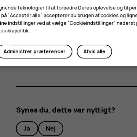
ignende teknologier til at forbedre Deres oplevelse og til pe
Slå en alarm fra
e på "Acceptér alle" accepterer du brugen af cookies og lign
ne indstillinger ved at vælge "Cookieindstillinger" nederst p
Når alarmen lyder, skal du stryge alarmen mod højr
cookiepolitik
.
Slet en alarm
Administrer præferencer
Afvis alle
access_alarm
dele
Tryk på
Ur
>
Alarm
. Vælg alarmen, og tryk på
Synes du, dette var nyttigt?
Ja
Nej