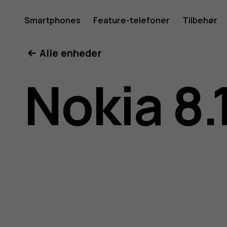
Brugerve
Smartphones
Feature-telefoner
Tilbehør
Min konto
Alle enheder
til
Nokia 8.
Nokia
8.1