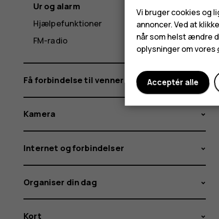
Ur og alarm
Vi bruger cookies og l
Hjælpefunktioner
annoncer. Ved at klikk
når som helst ændre di
FM-radio
oplysninger om vores
Få forbindelse til venner og familie
Acceptér alle
Kamera
Internet og forbindelser
Organiser din dag
Kort