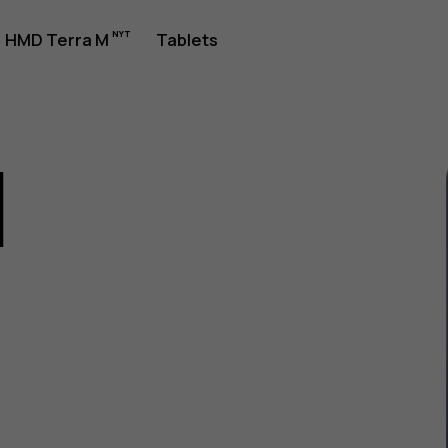
jledning
HMD Terra M
Tablets
1