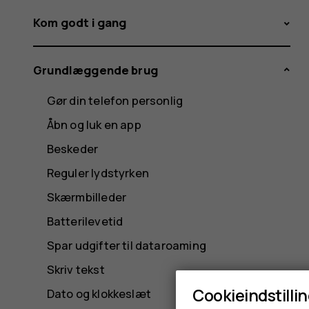
Kom godt i gang
Grundlæggende brug
Gør din telefon personlig
Åbn og luk en app
Beskeder
Reguler lydstyrken
Skærmbilleder
Batterilevetid
Spar udgifter til dataroaming
Skriv tekst
Cookieindstilli
Dato og klokkeslæt