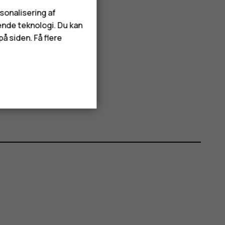
rsonalisering af
ende teknologi. Du kan
å siden. Få flere
e.
te
Slet
.