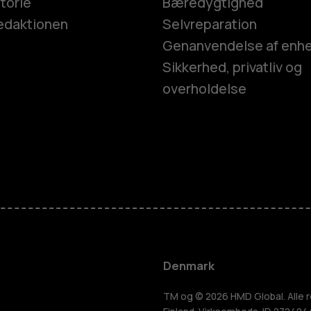
torie
Bæredygtighed
edaktionen
Selvreparation
Genanvendelse af enh
Sikkerhed, privatliv og
overholdelse
Smartphon
Feature-tel
Tilbehør
Denmark
TM og © 2026 HMD Global. Alle r