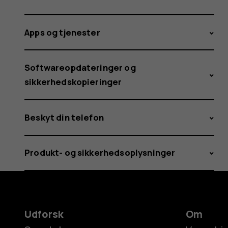
Apps og tjenester
Softwareopdateringer og
sikkerhedskopieringer
Beskyt din telefon
Produkt- og sikkerhedsoplysninger
Udforsk
Om