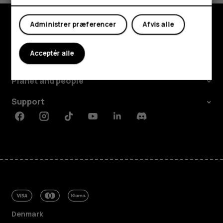
Min konto
Administrer præferencer
Afvis alle
Udforsk
Acceptér alle
Om
Planet and people
Support
Facebook
Instagram
Tiktok
Youtube
Linkedin
Discord
Denmark