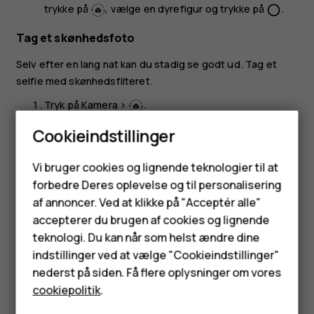
trykke på
, vælge en dyrefigur og trykke på
.
panorama_fish_eye
Tag et skønhedsfoto
Selv efter en lang nat kan du stadig se godt ud. Tag et
selfie med skønhedsfilteret.
Tryk på
Kamera
>
.
Tryk på
>
Skønhed til
, og træk skyderen, indtil du
Cookieindstillinger
har det ønskede resultat.
Smartphones
Vi bruger cookies og lignende teknologier til at
Tryk på
.
panorama_fish_eye
forbedre Deres oplevelse og til personalisering
Feature-telefoner
af annoncer. Ved at klikke på "Acceptér alle"
Tilbehør
accepterer du brugen af cookies og lignende
teknologi. Du kan når som helst ændre dine
HMD Terra M
indstillinger ved at vælge "Cookieindstillinger"
Synes du, dette var nyttigt?
nederst på siden. Få flere oplysninger om vores
Tablets
cookiepolitik
.
Ja
Nej