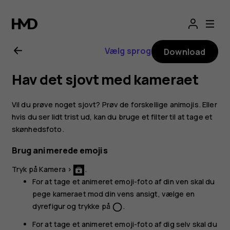
Brugervejledning
til
Vælg sprog
Download
Nokia
Hav det sjovt med kameraet
8.1
Vil du prøve noget sjovt? Prøv de forskellige animojis. Eller
hvis du ser lidt trist ud, kan du bruge et filter til at tage et
skønhedsfoto.
Brug animerede emojis
Tryk på
Kamera
>
.
For at tage et animeret emoji-foto af din ven skal du
pege kameraet mod din vens ansigt, vælge en
dyrefigur og trykke på
.
panorama_fish_eye
For at tage et animeret emoji-foto af dig selv skal du