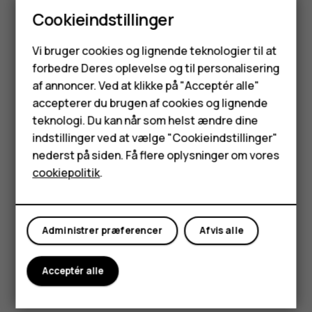
Enheden må ikke males. Maling kan forhindre, at
Cookieindstillinger
enheden fungerer korrekt.
Smartphones
Hold enheden væk fra magneter og magnetiske
Vi bruger cookies og lignende teknologier til at
felter.
forbedre Deres oplevelse og til personalisering
Feature-telefoner
af annoncer. Ved at klikke på "Acceptér alle"
For at beskytte dine vigtige data bør du gemme dem
Tilbehør
mindst to adskilte steder, f.eks. på enheden,
accepterer du brugen af cookies og lignende
hukommelseskortet eller computeren, eller skrive
teknologi. Du kan når som helst ændre dine
HMD Terra M
vigtige oplysninger ned.
indstillinger ved at vælge "Cookieindstillinger"
nederst på siden. Få flere oplysninger om vores
Tablets
Under længere drift kan enheden føles varm. I de fleste
cookiepolitik
.
tilfælde er dette normalt. Enheden kan undgå at blive for
varm ved automatisk at reducerer sin hastighed, lukke
Min konto
apps, afbryde opladning eller slukke helt, om nødvendigt.
Hvis enheden ikke fungerer korrekt, skal du medbringe den
Administrer præferencer
Afvis alle
til den nærmeste autoriserede servicefacilitet.
Acceptér alle