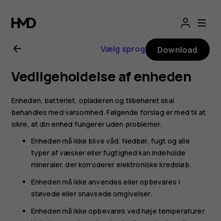
Brugervejledning
til
Vælg sprog
Download
Nokia
Vedligeholdelse af enheden
8.1
Enheden, batteriet, opladeren og tilbehøret skal
behandles med varsomhed. Følgende forslag er med til at
sikre, at din enhed fungerer uden problemer.
Enheden må ikke blive våd. Nedbør, fugt og alle
typer af væsker eller fugtighed kan indeholde
mineraler, der korroderer elektroniske kredsløb.
Enheden må ikke anvendes eller opbevares i
støvede eller snavsede omgivelser.
Enheden må ikke opbevares ved høje temperaturer.