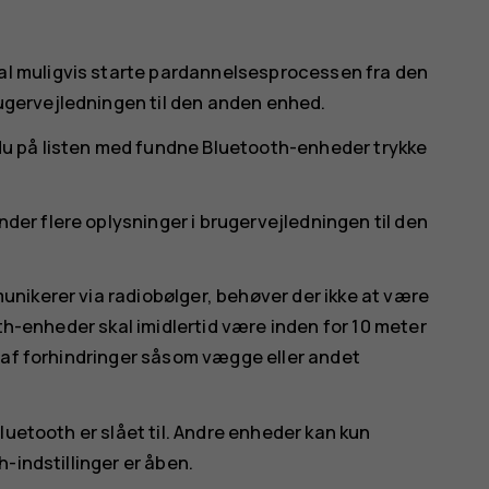
kal muligvis starte pardannelsesprocessen fra den
rugervejledningen til den anden enhed.
 du på listen med fundne Bluetooth-enheder trykke
nder flere oplysninger i brugervejledningen til den
nikerer via radiobølger, behøver der ikke at være
oth-enheder skal imidlertid være inden for 10 meter
 af forhindringer såsom vægge eller andet
luetooth er slået til. Andre enheder kan kun
-indstillinger er åben.