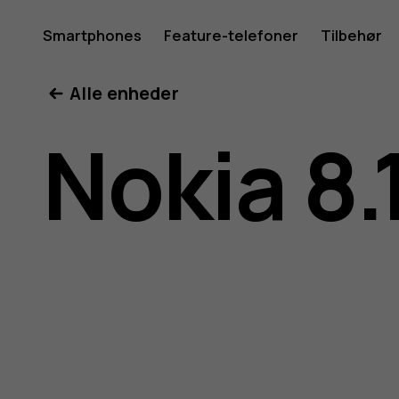
Brugerve
Smartphones
Feature-telefoner
Tilbehør
Min konto
Alle enheder
til
Nokia 8.
Nokia
8.1