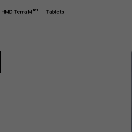
jledning
HMD Terra M
Tablets
1