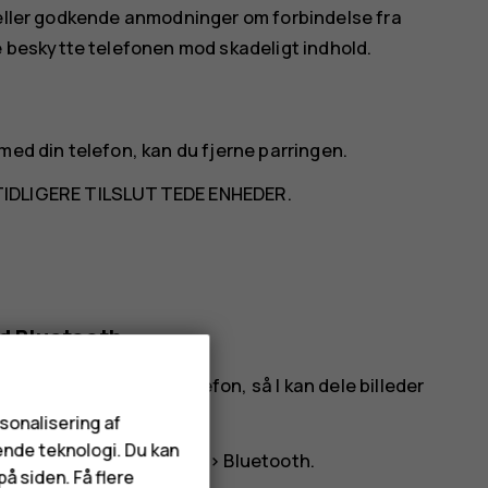
 eller godkende anmodninger om forbindelse fra
beskytte telefonen mod skadeligt indhold.
med din telefon, kan du fjerne parringen.
TIDLIGERE TILSLUTTEDE ENHEDER
.
ed Bluetooth
bindelse til din vens telefon, så I kan dele billeder
rsonalisering af
ende teknologi. Du kan
orbindelsesindstillinger
>
Bluetooth
.
å siden. Få flere