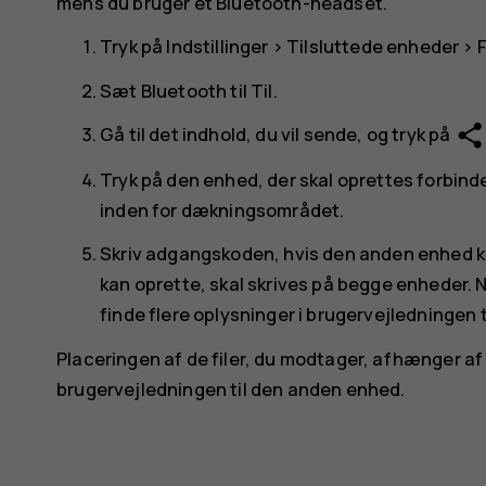
mens du bruger et Bluetooth-headset.
Tryk på
Indstillinger
>
Tilsluttede enheder
>
F
Sæt
Bluetooth
til
Til
.
share
Gå til det indhold, du vil sende, og tryk på
Tryk på den enhed, der skal oprettes forbinde
inden for dækningsområdet.
Skriv adgangskoden, hvis den anden enhed
kan oprette, skal skrives på begge enheder.
finde flere oplysninger i brugervejledningen 
Placeringen af de filer, du modtager, afhænger af 
brugervejledningen til den anden enhed.