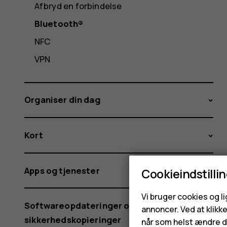
Afbryd en forbindelse
Bluetooth®
NFC
VPN
Organiser din dag
Kort
Apps og tjenester
Cookieindstilli
Vi bruger cookies og l
Softwareopdateringer og
annoncer. Ved at klikk
sikkerhedskopieringer
når som helst ændre di