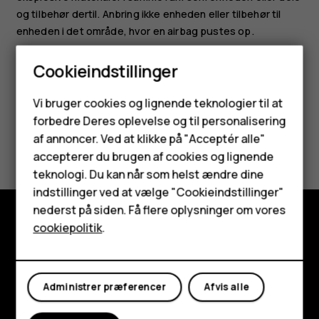
og tilbehør dertil. Anbring ikke enheden eller tilbehør til
enheden i det område, hvor en airbag pustes op.
Cookieindstillinger
Smartphones
Vi bruger cookies og lignende teknologier til at
forbedre Deres oplevelse og til personalisering
Feature-telefoner
Synes du, dette var nyttigt?
af annoncer. Ved at klikke på "Acceptér alle"
Tilbehør
accepterer du brugen af cookies og lignende
teknologi. Du kan når som helst ændre dine
Ja
Nej
HMD Terra M
indstillinger ved at vælge "Cookieindstillinger"
nederst på siden. Få flere oplysninger om vores
Tablets
cookiepolitik
.
Udforsk
Min konto
Om
Administrer præferencer
Afvis alle
Planet and people