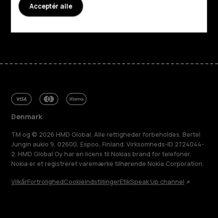
Acceptér alle
Support
Facebook
Instagram
Tiktok
Youtube
Linkedin
Discord
Denmark
TM og © 2026 HMD Global. Alle rettigheder forbeholdes. Bertel
Jungin aukio 9, 02600, Espoo, Finland. Virksomheds-ID 2724044-
2. HMD Global Oy har en licens til Nokias brand for telefoner.
Nokia er et registreret varemærke tilhørende Nokia Corporation.
Vilkår
Fortrolighed
Cookieindstillinger
Etik
Speak Up channel