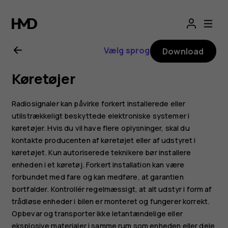
Brugervejledning
til
Vælg sprog
Download
Nokia
Køretøjer
8.1
Radiosignaler kan påvirke forkert installerede eller
utilstrækkeligt beskyttede elektroniske systemer i
køretøjer. Hvis du vil have flere oplysninger, skal du
kontakte producenten af køretøjet eller af udstyret i
køretøjet. Kun autoriserede teknikere bør installere
enheden i et køretøj. Forkert installation kan være
forbundet med fare og kan medføre, at garantien
bortfalder. Kontrollér regelmæssigt, at alt udstyr i form af
trådløse enheder i bilen er monteret og fungerer korrekt.
Opbevar og transporter ikke letantændelige eller
eksplosive materialer i samme rum som enheden eller dele