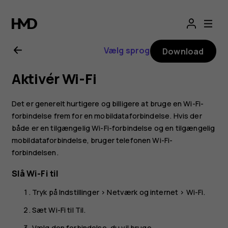
Brugervejledning
til
Vælg sprog
Download
Nokia
Aktivér Wi-Fi
8.1
Det er generelt hurtigere og billigere at bruge en Wi-Fi-
forbindelse frem for en mobildataforbindelse. Hvis der
både er en tilgængelig Wi-Fi-forbindelse og en tilgængelig
mobildataforbindelse, bruger telefonen Wi-Fi-
forbindelsen.
Slå Wi-Fi til
Tryk på
Indstillinger
>
Netværk og internet
>
Wi-Fi
.
Sæt Wi-Fi til
Til
.
Vælg den forbindelse, du vil bruge.