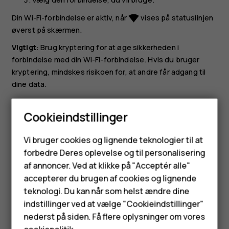
Din Wi-Fi-forbindelse er aktiv, når
vises på statuslinjen
network_wifi
øverst på skærmen.
Vigtigt
: Brug kryptering for at øge sikkerheden i
forbindelse med din Wi-Fi-forbindelse. Hvis du bruger
kryptering, mindskes risikoen for, at andre får adgang til
dine data.
Tip:
Hvis du vil finde din placering, når der ikke er
Cookieindstillinger
nogen tilgængelige satellitsignaler, f.eks. når du er
indendørs eller står mellem høje bygninger, skal du
Smartphones
Vi bruger cookies og lignende teknologier til at
slå Wi-Fi til for at forbedre positionsbestemmelsens
forbedre Deres oplevelse og til personalisering
nøjagtighed.
Feature-telefoner
af annoncer. Ved at klikke på "Acceptér alle"
Tilbehør
accepterer du brugen af cookies og lignende
teknologi. Du kan når som helst ændre dine
HMD Terra M
indstillinger ved at vælge "Cookieindstillinger"
nederst på siden. Få flere oplysninger om vores
Tablets