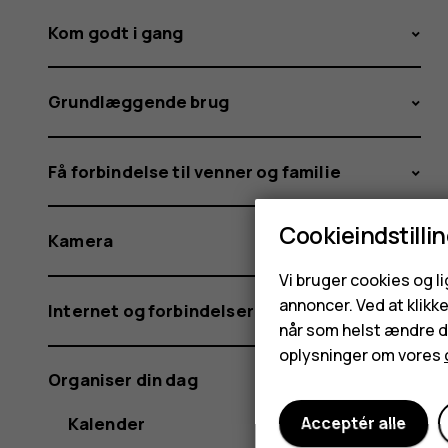
Kom godt i gang
Grundlæggende brug
Få forbindelse til venner og familie
Cookieindstilli
Kamera
Vi bruger cookies og l
annoncer. Ved at klikk
Internet og forbindelser
når som helst ændre di
oplysninger om vores
Organiser din dag
Kalender
Acceptér alle