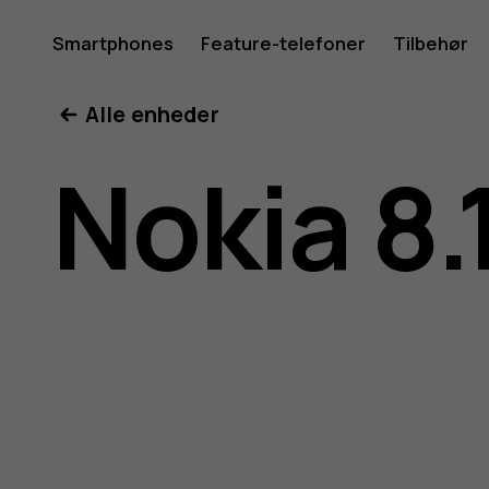
Brugerve
Smartphones
Feature-telefoner
Tilbehør
Min konto
Alle enheder
til
Nokia 8.
Nokia
8.1