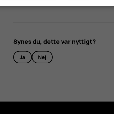
Synes du, dette var nyttigt?
Ja
Nej