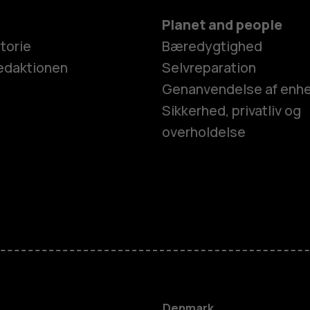
Planet and people
torie
Bæredygtighed
edaktionen
Selvreparation
Genanvendelse af enh
Sikkerhed, privatliv og
overholdelse
Smartphon
Feature-tel
Tilbehør
Denmark