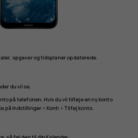
ftaler, opgaver og tidsplaner opdaterede.
der du vil se.
nto på telefonen. Hvis du vil tilføje en ny konto
ke på
Indstillinger
>
Konti
>
Tilføj konto
.
, så føj den til din Kalender.