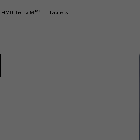
jledning
HMD Terra M
Tablets
1