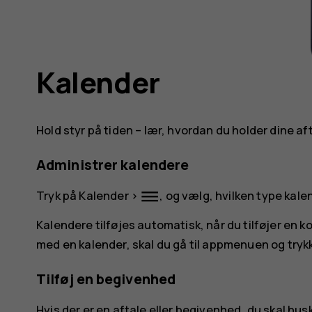
Kalender
Hold styr på tiden – lær, hvordan du holder dine a
Administrer kalendere
dehaze
Tryk på
Kalender
>
, og vælg, hvilken type kalen
Kalendere tilføjes automatisk, når du tilføjer en ko
med en kalender, skal du gå til appmenuen og tryk
Tilføj en begivenhed
Hvis der er en aftale eller begivenhed, du skal huske