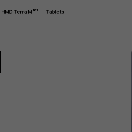
jledning
HMD Terra M
Tablets
1