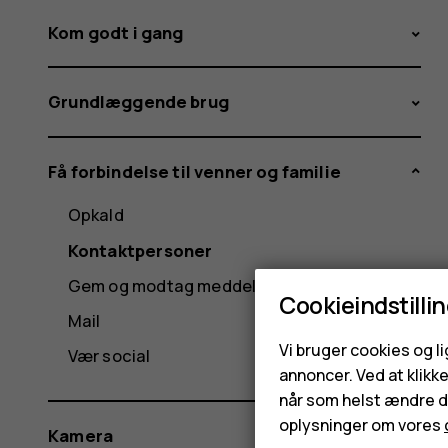
Kom godt i gang
Grundlæggende brug
Få forbindelse til venner og familie
Opkald
Kontaktpersoner
Gem og modtag meddelelser
Cookieindstilli
Mail
Vi bruger cookies og l
Vær social
annoncer. Ved at klikk
når som helst ændre di
oplysninger om vores
Kamera