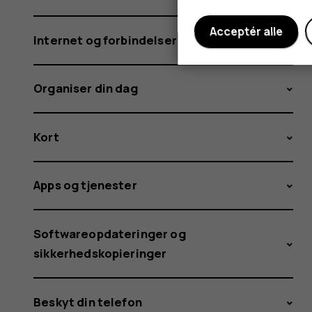
Acceptér alle
Internet og forbindelser
Organiser din dag
Kort
Apps og tjenester
Softwareopdateringer og
sikkerhedskopieringer
Beskyt din telefon