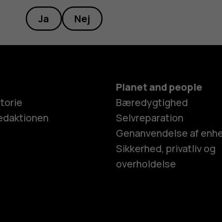
Ja
Nej
Planet and people
torie
Bæredygtighed
edaktionen
Selvreparation
Genanvendelse af enh
Sikkerhed, privatliv og
overholdelse
Smartphon