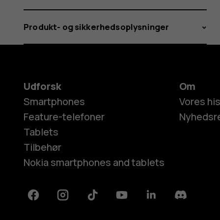
Produkt- og sikkerhedsoplysninger
Udforsk
Om
Smartphones
Vores his
Feature-telefoner
Nyhedsr
Tablets
Tilbehør
Nokia smartphones and tablets
Facebook
Instagram
Tiktok
Youtube
Linkedin
Discord