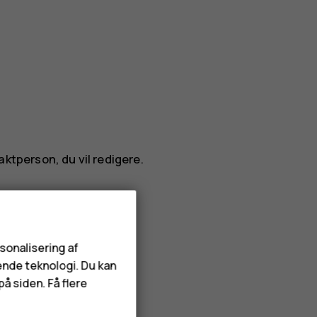
aktperson, du vil redigere.
rsonalisering af
ende teknologi. Du kan
å siden. Få flere