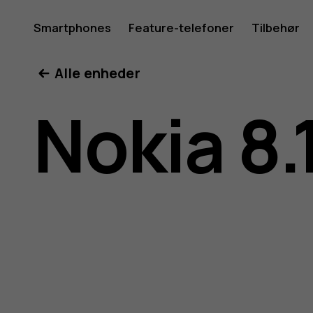
Brugerve
Smartphones
Feature-telefoner
Tilbehør
Min konto
Alle enheder
til
Nokia 8.
Nokia
8.1