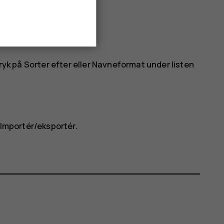
tryk på
Sorter efter
eller
Navneformat
under listen
Importér/eksportér
.