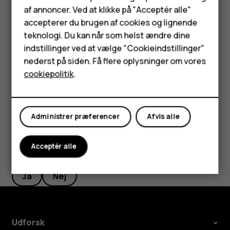
Feature-telefoner
Indstillinger
>
System
>
Bevægelser
>
Lydløs, når
af annoncer. Ved at klikke på "Acceptér alle"
den tages op
, og slå funktionen til.
Tilbehør
accepterer du brugen af cookies og lignende
teknologi. Du kan når som helst ændre dine
Hvis du vil kunne afvise et indgående opkald ved at
HMD Terra M
indstillinger ved at vælge "Cookieindstillinger"
vende telefonen, skal du trykke på
Indstillinger
>
System
>
Bevægelser
>
Vend for at afvise opkald
,
nederst på siden. Få flere oplysninger om vores
Tablets
og slå funktionen til.
cookiepolitik
.
Min konto
Administrer præferencer
Afvis alle
Acceptér alle
Synes du, dette var nyttigt?
Ja
Nej
Udforsk