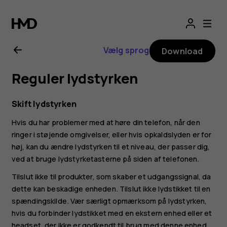
Brugervejledning
til
Vælg sprog
Download
Nokia
Reguler lydstyrken
8.1
Skift lydstyrken
Hvis du har problemer med at høre din telefon, når den
ringer i støjende omgivelser, eller hvis opkaldslyden er for
høj, kan du ændre lydstyrken til et niveau, der passer dig,
ved at bruge lydstyrketasterne på siden af telefonen.
Tilslut ikke til produkter, som skaber et udgangssignal, da
dette kan beskadige enheden. Tilslut ikke lydstikket til en
spændingskilde. Vær særligt opmærksom på lydstyrken,
hvis du forbinder lydstikket med en ekstern enhed eller et
headset, der ikke er godkendt til brug med denne enhed.