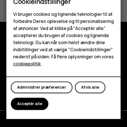
Cookieindstillinger
Synes du, dette var nyttigt?
Smartphones
Vi bruger cookies og lignende teknologier til at
Ja
Nej
forbedre Deres oplevelse og til personalisering
Feature-telefoner
af annoncer. Ved at klikke på "Acceptér alle"
Tilbehør
accepterer du brugen af cookies og lignende
Udforsk
teknologi. Du kan når som helst ændre dine
HMD Terra M
indstillinger ved at vælge "Cookieindstillinger"
Om
nederst på siden. Få flere oplysninger om vores
Tablets
cookiepolitik
.
Planet and people
Min konto
Support
Administrer præferencer
Afvis alle
Facebook
Instagram
Tiktok
Youtube
Linkedin
Discord
Acceptér alle