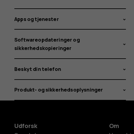
Apps og tjenester
Softwareopdateringer og
sikkerhedskopieringer
Beskyt din telefon
Produkt- og sikkerhedsoplysninger
Udforsk
Om