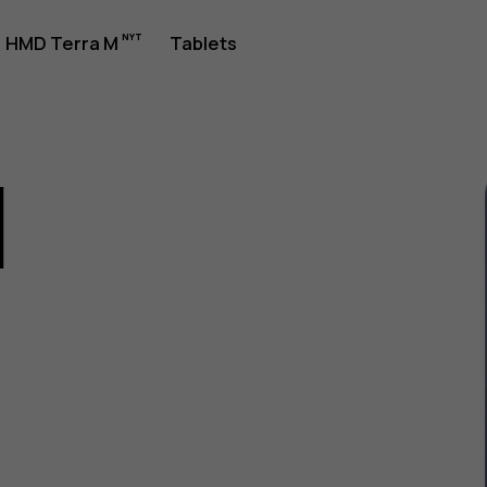
jledning
HMD Terra M
Tablets
1