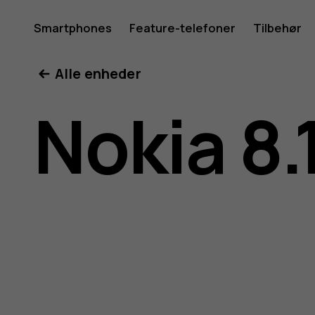
Brugerve
Smartphones
Feature-telefoner
Tilbehør
Min konto
Alle enheder
til
Nokia 8.
Nokia
8.1