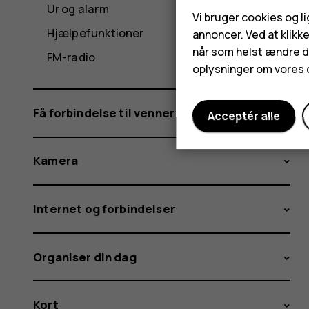
Ur og alarm
Vi bruger cookies og l
Hjælpefunktioner
annoncer. Ved at klikk
når som helst ændre di
FM-radio
oplysninger om vores
Få forbindelse til venner og familie
Acceptér alle
Kamera
Internet og forbindelser
Organiser din dag
Kort