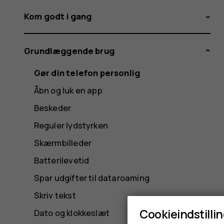
Kom godt i gang
Grundlæggende brug
Gør din telefon personlig
Åbn og luk en app
Beskeder
Reguler lydstyrken
Skærmbilleder
Batterilevetid
Spar udgifter til dataroaming
Skriv tekst
Cookieindstilli
Dato og klokkeslæt