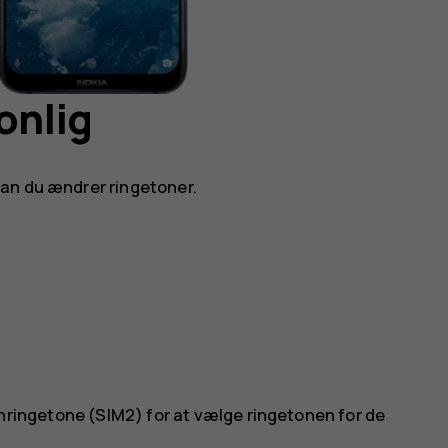
onlig
an du ændrer ringetoner.
nringetone (SIM2)
for at vælge ringetonen for de