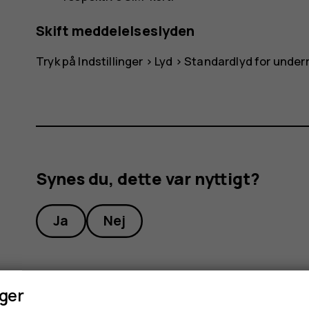
Skift meddelelseslyden
Tryk på
Indstillinger
>
Lyd
>
Standardlyd for under
Synes du, dette var nyttigt?
Ja
Nej
nger