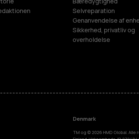
torie
Bæredygtighed
edaktionen
Selvreparation
Genanvendelse af enh
Sikkerhed, privatliv og
overholdelse
Smartphon
Feature-tel
Tilbehør
Denmark
TM og © 2026 HMD Global. Alle r