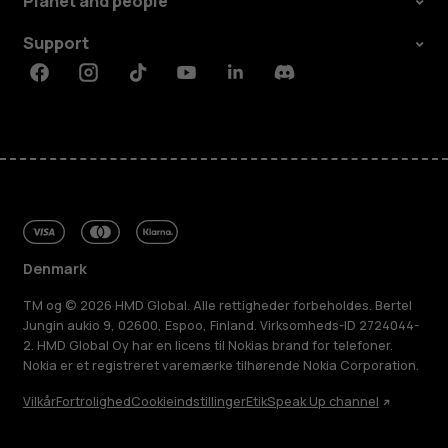
Planet and people
Support
Facebook
Instagram
Tiktok
Youtube
Linkedin
Discord
Denmark
TM og © 2026 HMD Global. Alle rettigheder forbeholdes. Bertel
Jungin aukio 9, 02600, Espoo, Finland. Virksomheds-ID 2724044-
2. HMD Global Oy har en licens til Nokias brand for telefoner.
Nokia er et registreret varemærke tilhørende Nokia Corporation.
Vilkår
Fortrolighed
Cookieindstillinger
Etik
Speak Up channel