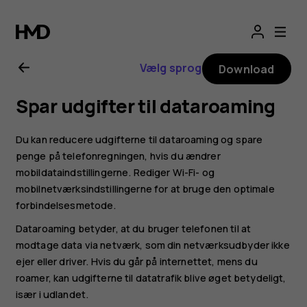
Brugervejledning
til
Vælg sprog
Download
Nokia
Spar udgifter til dataroaming
8.1
Du kan reducere udgifterne til dataroaming og spare
penge på telefonregningen, hvis du ændrer
mobildataindstillingerne. Rediger Wi-Fi- og
mobilnetværksindstillingerne for at bruge den optimale
forbindelsesmetode.
Dataroaming betyder, at du bruger telefonen til at
modtage data via netværk, som din netværksudbyder ikke
ejer eller driver. Hvis du går på internettet, mens du
roamer, kan udgifterne til datatrafik blive øget betydeligt,
især i udlandet.