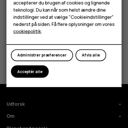
Tilbehør
accepterer du brugen af cookies og lignende
Stop dataroaming
teknologi. Du kan når som helst ændre dine
HMD Terra M
indstillinger ved at vælge "Cookieindstillinger"
Tryk på
Indstillinger
>
Netværk og internet
>
Mobilnetværk
,
og slå
Roaming
fra.
nederst på siden. Få flere oplysninger om vores
Tablets
cookiepolitik
.
Min konto
Administrer præferencer
Afvis alle
Synes du, dette var nyttigt?
Acceptér alle
Ja
Nej
Udforsk
Om