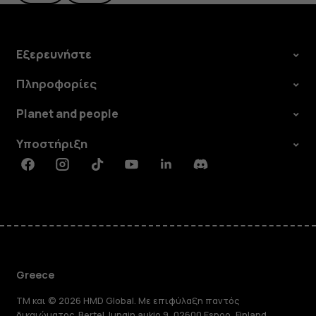
Εξερευνήστε
Πληροφορίες
Planet and people
Υποστήριξη
Facebook
Instagram
Tiktok
Youtube
Linkedin
Discord
Greece
TM και © 2026 HMD Global. Με επιφύλαξη παντός
δικαιώματος. Bertel Jungin aukio 9, 02600 Espoo, Finland