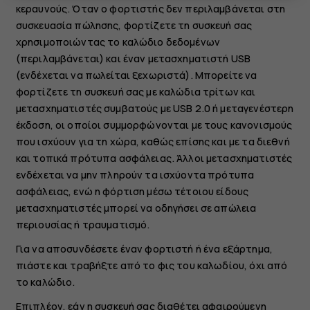
κεραυνούς. Όταν ο φορτιστής δεν περιλαμβάνεται στη
συσκευασία πώλησης, φορτίζετε τη συσκευή σας
χρησιμοποιώντας το καλώδιο δεδομένων
(περιλαμβάνεται) και έναν μετασχηματιστή USB
(ενδέχεται να πωλείται ξεχωριστά). Μπορείτε να
φορτίζετε τη συσκευή σας με καλώδια τρίτων και
μετασχηματιστές συμβατούς με USB 2.0 ή μεταγενέστερη
έκδοση, οι οποίοι συμμορφώνονται με τους κανονισμούς
που ισχύουν για τη χώρα, καθώς επίσης και με τα διεθνή
και τοπικά πρότυπα ασφάλειας. Άλλοι μετασχηματιστές
ενδέχεται να μην πληρούν τα ισχύοντα πρότυπα
ασφάλειας, ενώ η φόρτιση μέσω τέτοιου είδους
μετασχηματιστές μπορεί να οδηγήσει σε απώλεια
περιουσίας ή τραυματισμό.
Για να αποσυνδέσετε έναν φορτιστή ή ένα εξάρτημα,
πιάστε και τραβήξτε από το φις του καλωδίου, όχι από
το καλώδιο.
Επιπλέον, εάν η συσκευή σας διαθέτει αφαιρούμενη