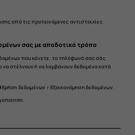
ησης από τις προτεινόμενες αντιστοιχίες
ομένων σας με αποδοτικό τρόπο
δομένων που κάνετε, το τηλέφωνό σας σάς
 να στέλνουν ή να λαμβάνουν δεδομένα κατά
ge
Χρήση δεδομένων
>
Εξοικονόμηση δεδομένων
.
γοποίηση
.