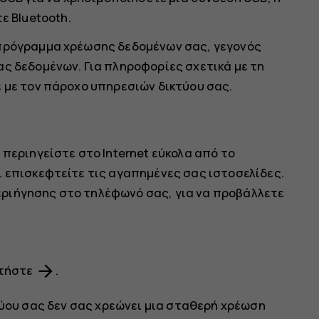
ε Bluetooth.
 πρόγραμμα χρέωσης δεδομένων σας, γεγονός
ας δεδομένων. Για πληροφορίες σχετικά με τη
ε με τον πάροχο υπηρεσιών δικτύου σας.
 περιηγείστε στο Internet εύκολα από το
ι επισκεφτείτε τις αγαπημένες σας ιστοσελίδες.
ριήγησης στο τηλέφωνό σας, για να προβάλλετε
arrow_forward
ατήστε
.
ύου σας δεν σας χρεώνει μια σταθερή χρέωση