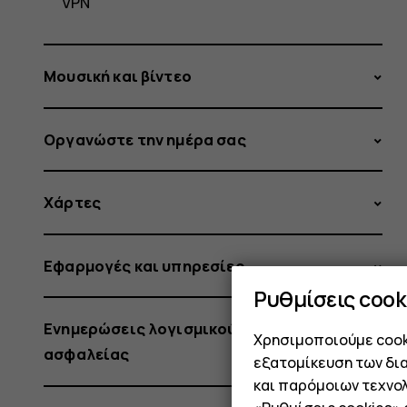
VPN
Μουσική και βίντεο
Οργανώστε την ημέρα σας
Χάρτες
Εφαρμογές και υπηρεσίες
Ρυθμίσεις cook
Ενημερώσεις λογισμικού και αντίγραφα
Χρησιμοποιούμε cooki
ασφαλείας
εξατομίκευση των δι
και παρόμοιων τεχνολ