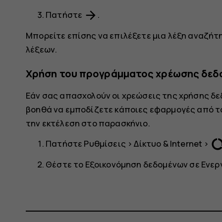
arrow_forward
Πατήστε
.
Μπορείτε επίσης να επιλέξετε μια λέξη αναζήτ
λέξεων.
Χρήση του προγράμματος χρέωσης δεδ
Εάν σας απασχολούν οι χρεώσεις της χρήσης δε
βοηθά να εμποδίζετε κάποιες εφαρμογές από το
την εκτέλεση στο παρασκήνιο.
data_usa
Πατήστε
Ρυθμίσεις
>
Δίκτυο & Internet
>
Θέστε το
Εξοικονόμηση δεδομένων
σε
Ενερ