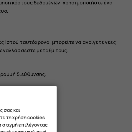
όμηση κόστους δεδομένων, χρησιμοποιήστε ένα
τυο.
ς Ιστού ταυτόχρονα, μπορείτε να ανοίγετε νέες
 εναλλάσσεστε μεταξύ τους.
γραμμή διεύθυνσης.
ς σας και
τε τη χρήση cookies
α στιγμή επιλέγοντας
γραμμή διεύθυνσης.