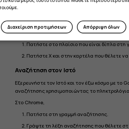
 στο κάτω μέρος του ιστότοπου. Μάθετε περισσότερα σχε
Πατήστε στην καρτέλα που θέλετε.
οιούμε.
Κλείσιμο καρτέλας
Διαχείριση προτιμήσεων
Απόρριψη όλων
Στο Chrome,
Πατήστε στο πλαίσιο που είναι δίπλα στη 
Πατήστε
X
και στην καρτέλα που θέλετε να 
Αναζήτηση στον Ιστό
Εξερευνήστε τον Ιστό και τον έξω κόσμο με το G
αναζήτησης χρησιμοποιώντας το πληκτρολόγιο
Στο Chrome,
Πατήστε στη γραμμή αναζήτησης.
Γράψτε τη λέξη αναζήτησης που θέλετε στ