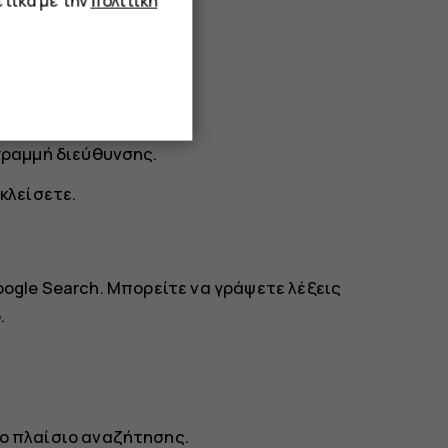
τικά με την
πολιτική
γραμμή διεύθυνσης.
κλείσετε.
oogle Search. Μπορείτε να γράψετε λέξεις
.
ο πλαίσιο αναζήτησης.