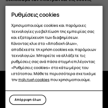
Πιέστε το πλήκτρο ενεργοποίησης και σαρώστε με το
Ρυθμίσεις cookies
δάκτυλο την οθόνη προς τα επάνω και στο πλάτος. Εάν
σας ζητηθεί, δώστε πρόσθετα διαπιστευτήρια.
Χρησιμοποιούμε cookies και παρόμοιες
τεχνολογίες για βελτίωση της εμπειρίας σας
και εξατομίκευση των διαφημίσεων.
Κάνοντας κλικ στο «Αποδοχή όλων»,
Smartphone
αποδέχεστε τη χρήση cookies και παρόμοιων
Το βρήκατε χρήσιμο;
τεχνολογιών. Μπορείτε να αλλάξετε τις
Τηλέφωνα απλής χρήσης
ρυθμίσεις σας ανά πάσα στιγμή επιλέγοντας
Ναι
Όχι
«Ρυθμίσεις cookies» στο κάτω μέρος του
Tablet
ιστότοπου. Μάθετε περισσότερα σχετικά με
την
πολιτική cookies
που χρησιμοποιούμε.
Εξερευνήστε
Πληροφορίες
Απόρριψη όλων