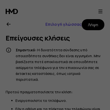
Οδηγίες
χρήσης
Επιλογή γλώσσας
Λήψη
Nokia
Επείγουσες κλήσεις
2.1
Σημαντικό:
Η δυνατότητα σύνδεσης υπό
οποιεσδήποτε συνθήκες δεν είναι εγγυημένη. Μην
βασίζεστε ποτέ αποκλειστικά σε οποιοδήποτε
ασύρματο τηλέφωνο για την επικοινωνία σας σε
έκτακτες καταστάσεις, όπως ιατρικά
περιστατικά.
Προτού πραγματοποιήσετε την κλήση:
Ενεργοποιήστε το τηλέφωνο.
Εάν η οθόνη και τα πλήκτρα του τηλεφώνου είναι