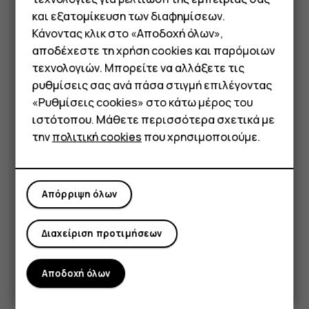
πατήστε
Κλήση έκτακτης ανάγκης
.
και εξατομίκευση των διαφημίσεων.
Εάν το τηλέφωνό σας σάς ζητήσει κωδικό PIN,
Κάνοντας κλικ στο «Αποδοχή όλων»,
πατήστε
Κλήση έκτακτης ανάγκης
.
Smartphone
αποδέχεστε τη χρήση cookies και παρόμοιων
τεχνολογιών. Μπορείτε να αλλάξετε τις
Να απενεργοποιήσετε τους περιορισμούς κλήσεων
Τηλέφωνα απλής χρήσης
ρυθμίσεις σας ανά πάσα στιγμή επιλέγοντας
στο τηλέφωνό σας, όπως τη φραγή κλήσεων, τις
«Ρυθμίσεις cookies» στο κάτω μέρος του
επιτρεπτές κλήσεις ή την κλειστή ομάδα χρηστών.
Tablet
ιστότοπου. Μάθετε περισσότερα σχετικά με
Εάν το δίκτυο κινητής τηλεφωνίας δεν είναι
την
πολιτική cookies
που χρησιμοποιούμε.
διαθέσιμο, μπορείτε επίσης να δοκιμάσετε να
πραγματοποιήσετε διαδικτυακή κλήση, εφόσον
μπορείτε να αποκτήσετε πρόσβαση στο Διαδίκτυο.
Απόρριψη όλων
Διαχείριση προτιμήσεων
Αποδοχή όλων
Το βρήκατε χρήσιμο;