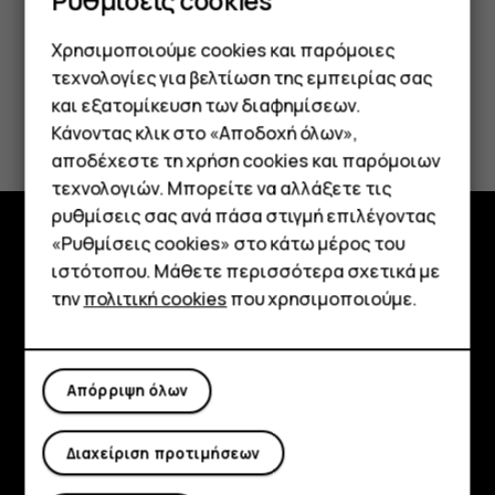
Χρησιμοποιούμε cookies και παρόμοιες
τεχνολογίες για βελτίωση της εμπειρίας σας
και εξατομίκευση των διαφημίσεων.
Το βρήκατε χρήσιμο;
Κάνοντας κλικ στο «Αποδοχή όλων»,
Smartphone
αποδέχεστε τη χρήση cookies και παρόμοιων
Ναι
Όχι
τεχνολογιών. Μπορείτε να αλλάξετε τις
Τηλέφωνα απλής χρήσης
ρυθμίσεις σας ανά πάσα στιγμή επιλέγοντας
«Ρυθμίσεις cookies» στο κάτω μέρος του
Tablet
Εξερευνήστε
ιστότοπου. Μάθετε περισσότερα σχετικά με
την
πολιτική cookies
που χρησιμοποιούμε.
Πληροφορίες
Planet and people
Απόρριψη όλων
Υποστήριξη
Facebook
Instagram
Tiktok
Youtube
Linkedin
Discord
Διαχείριση προτιμήσεων