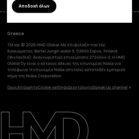
Αποδοχή όλων
Greece
TM και © 2026 HMD Global. Με επιφύλαξη παντός
δικαιώματος. Bertel Jungin aukio 9, 02600 Espoo, Finland
(Φινλανδία). Αναγνωριστικό επιχείρησης 2724044-2. Η HMD
Global Oy είναι ο κάτοχος άδειας της επωνυμίας Nokia για
τηλέφωνα. Η επωνυμία Nokia αποτελεί κατατεθέν εμπορικό
σήμα της Nokia Corporation.
Όροι
Απόρρητο
Cookie settings
Δεοντολογία
Speak Up channel
Πληροφορίες
Επισκευή, επαναχρησιμοποίηση,
ανακύκλωση
Υποστήριξη
Greece