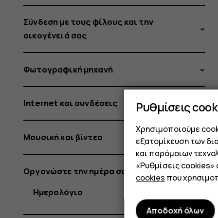
Σύνδεση με τους φίλους και την
οικογένειά σας
Φωτογραφική μηχανή
Internet και συνδέσεις
Ρυθμίσεις cook
Χρησιμοποιούμε cooki
Μουσική και βίντεο
εξατομίκευση των δι
και παρόμοιων τεχνολ
«Ρυθμίσεις cookies»
Οργανώστε την ημέρα σας
cookies
που χρησιμοπ
Ημερολόγιο
Αποδοχή όλων