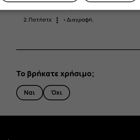
Πατήστε στο συμβάν.
more_vert
Πατήστε
>
Διαγραφή
.
Το βρήκατε χρήσιμο;
Ναι
Όχι