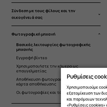
Σύνδεση με τους φίλους και την
οικογένειά σας
Φωτογραφική μηχανή
Βασικές λειτουργίες φωτογραφικής
μηχανής
Εγγραφή βίντεο
Χρησιμοποιήστε την κάμερα ως
επαγγελματίας
Ρυθμίσεις cook
Αποθήκευση φωτογραφιών και βίντεο σε
κάρτα αποθήκευσης
Χρησιμοποιούμε cooki
Οι φωτογραφίες και τα βίντεό σας
εξατομίκευση των δι
και παρόμοιων τεχνολ
«Ρυθμίσεις cookies»