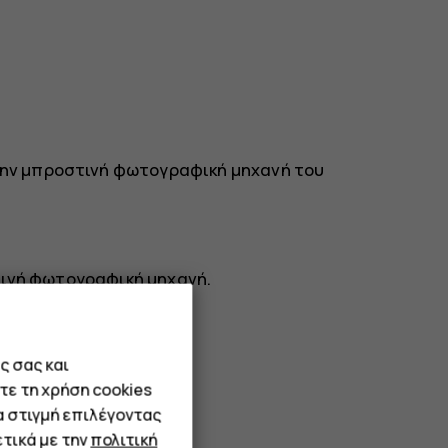
 την μπροστινή φωτογραφική μηχανή του
τινή φωτογραφική μηχανή.
ς σας και
τε τη χρήση cookies
α στιγμή επιλέγοντας
τικά με την
πολιτική