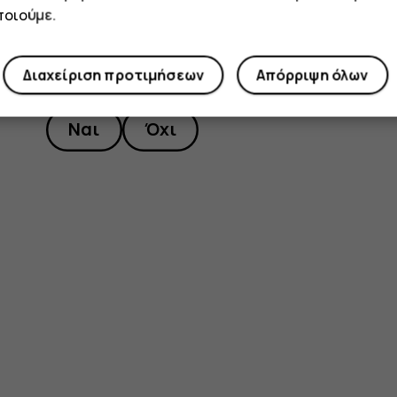
οιούμε.
Το βρήκατε χρήσιμο;
Διαχείριση προτιμήσεων
Απόρριψη όλων
Ναι
Όχι