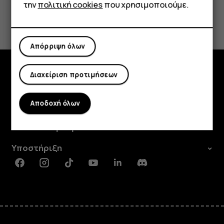
την
πολιτική cookies
που χρησιμοποιούμε.
Το βρήκατε χρήσιμο;
Ναι
Όχι
Απόρριψη όλων
Διαχείριση προτιμήσεων
Εξερευνήστε
Αποδοχή όλων
Πληροφορίες
Planet and people
Υποστήριξη
Facebook
Instagram
Tiktok
Youtube
Linkedin
Discord