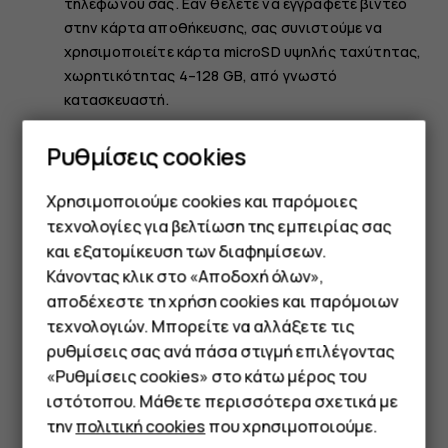
τηλεφώνου σας. Εάν θέλετε να εγγράφετε βίντεο
στην κάρτα αποθήκευσης, σας συνιστούμε να
χρησιμοποιείτε κάρτα microSD υψηλής ταχύτητας,
χωρητικότητας 4–128 GB, από γνωστό
κατασκευαστή.
Ρυθμίσεις cookies
Αλλάξτε τη θέση των αποθηκευμένων
φωτογραφιών και βίντεο
Χρησιμοποιούμε cookies και παρόμοιες
Πατήστε
Φωτογραφική μηχανή
.
τεχνολογίες για βελτίωση της εμπειρίας σας
και εξατομίκευση των διαφημίσεων.
Πατήστε
>
Ρυθμίσεις
>
Αποθήκευση
menu
settings
δεδομένων
.
Κάνοντας κλικ στο «Αποδοχή όλων»,
Smartphone
αποδέχεστε τη χρήση cookies και παρόμοιων
τεχνολογιών. Μπορείτε να αλλάξετε τις
Τηλέφωνα απλής χρήσης
ρυθμίσεις σας ανά πάσα στιγμή επιλέγοντας
«Ρυθμίσεις cookies» στο κάτω μέρος του
Tablet
ιστότοπου. Μάθετε περισσότερα σχετικά με
Το βρήκατε χρήσιμο;
την
πολιτική cookies
που χρησιμοποιούμε.