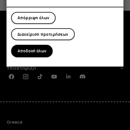
Ναι
Όχι
Απόρριψη όλων
Εξερευνήστε
Διαχείριση προτιμήσεων
Πληροφορίες
Αποδοχή όλων
Planet and people
Υποστήριξη
Facebook
Instagram
Tiktok
Youtube
Linkedin
Discord
Greece