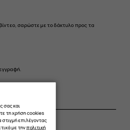
 βίντεο, σαρώστε με το δάκτυλο προς τα
 εγγραφή.
ς σας και
τε τη χρήση cookies
α στιγμή επιλέγοντας
τικά με την
πολιτική