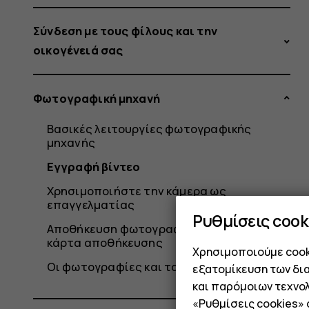
Σύνδεση με τους φίλους και την
οικογένειά σας
Φωτογραφική μηχανή
Βασικές λειτουργίες φωτογραφικής
μηχανής
Εγγραφή βίντεο
Χρησιμοποιήστε την κάμερα ως
επαγγελματίας
Ρυθμίσεις cook
Αποθήκευση φωτογραφιών και βίντεο σε
κάρτα αποθήκευσης
Χρησιμοποιούμε cooki
Οι φωτογραφίες και τα βίντεό σας
εξατομίκευση των δι
και παρόμοιων τεχνολ
«Ρυθμίσεις cookies»