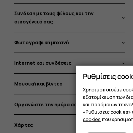
Σύνδεση με τους φίλους και την
οικογένειά σας
Φωτογραφική μηχανή
Internet και συνδέσεις
Ρυθμίσεις cook
Μουσική και βίντεο
Χρησιμοποιούμε cooki
εξατομίκευση των δι
Οργανώστε την ημέρα σας
και παρόμοιων τεχνολ
«Ρυθμίσεις cookies»
cookies
που χρησιμοπ
Χάρτες