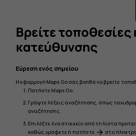
Βρείτε τοποθεσίες 
κατεύθυνσης
Εύρεση ενός σημείου
Η εφαρμογή
Maps Go
σάς βοηθά να βρείτε τοποθ
Πατήστε
Maps Go
.
Γράψτε λέξεις αναζήτησης, όπως ταχυδρομ
αναζήτησης.
Επιλέξτε ένα στοιχείο από τη λίστα προτ
arrow_forward
καθώς γράφετε ή πατήστε
στο πληκτρο