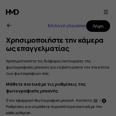
Οδηγίες
χρήσης
Επιλογή γλώσσας
Λήψη
Nokia
Χρησιμοποιήστε την κάμερα
2.1
ως επαγγελματίας
Χρησιμοποιήστε τις διάφορες λειτουργίες της
φωτογραφικής μηχανής για να βελτιώσετε την ποιότητα
των φωτογραφιών σας.
Μάθετε σχετικά με τις ρυθμίσεις της
φωτογραφικής μηχανής
Στην εφαρμογή Φωτογραφική μηχανή, πατήστε
>
menu
settings
Ρυθμίσεις
για να μάθετε περισσότερα σχετικά με την
κάθε ρύθμιση.