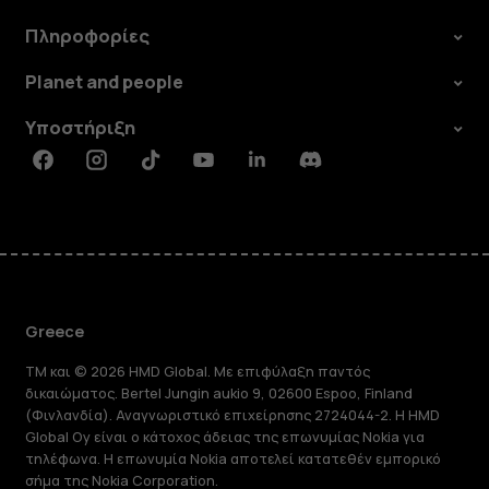
Πληροφορίες
Planet and people
Υποστήριξη
Facebook
Instagram
Tiktok
Youtube
Linkedin
Discord
Greece
TM και © 2026 HMD Global. Με επιφύλαξη παντός
δικαιώματος. Bertel Jungin aukio 9, 02600 Espoo, Finland
(Φινλανδία). Αναγνωριστικό επιχείρησης 2724044-2. Η HMD
Global Oy είναι ο κάτοχος άδειας της επωνυμίας Nokia για
τηλέφωνα. Η επωνυμία Nokia αποτελεί κατατεθέν εμπορικό
σήμα της Nokia Corporation.