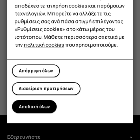
Smartphone
αποδέχεστε τη χρήση cookies και παρόμοιων
Πατήστε
Φωτογραφία
.
panorama_fish_eye
τεχνολογιών. Μπορείτε να αλλάξετε τις
Τηλέφωνα απλής χρήσης
ρυθμίσεις σας ανά πάσα στιγμή επιλέγοντας
Τραβήξτε φωτογραφίες υψηλής ποιότητας
«Ρυθμίσεις cookies» στο κάτω μέρος του
Tablet
Στην εφαρμογή Φωτογραφική μηχανή, πατήστε
>
menu
settings
ιστότοπου. Μάθετε περισσότερα σχετικά με
Ρυθμίσεις
>
Ανάλυση
και ορίστε την ανάλυση με βάση τις
την
πολιτική cookies
που χρησιμοποιούμε.
επιθυμίες σας.
Απόρριψη όλων
Διαχείριση προτιμήσεων
Το βρήκατε χρήσιμο;
Αποδοχή όλων
Ναι
Όχι
Εξερευνήστε