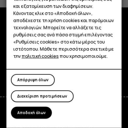
Ναι
Όχι
και εξατομίκευση των διαφημίσεων.
Κάνοντας κλικ στο «Αποδοχή όλων»,
Smartphone
αποδέχεστε τη χρήση cookies και παρόμοιων
Εξερευνήστε
τεχνολογιών. Μπορείτε να αλλάξετε τις
Τηλέφωνα απλής χρήσης
ρυθμίσεις σας ανά πάσα στιγμή επιλέγοντας
Πληροφορίες
«Ρυθμίσεις cookies» στο κάτω μέρος του
Tablet
ιστότοπου. Μάθετε περισσότερα σχετικά με
Planet and people
την
πολιτική cookies
που χρησιμοποιούμε.
Υποστήριξη
Facebook
Instagram
Tiktok
Youtube
Linkedin
Discord
Απόρριψη όλων
Διαχείριση προτιμήσεων
Αποδοχή όλων
Greece
TM και © 2026 HMD Global. Με επιφύλαξη παντός