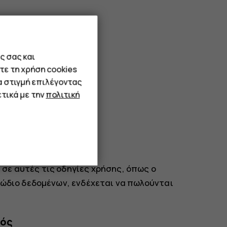
ς σας και
τε τη χρήση cookies
α στιγμή επιλέγοντας
τικά με την
πολιτική
σε αυτές τις οδηγίες χρήσης, όπως ο
λώδιο δεδομένων, ενδέχεται να πωλούνται
μός