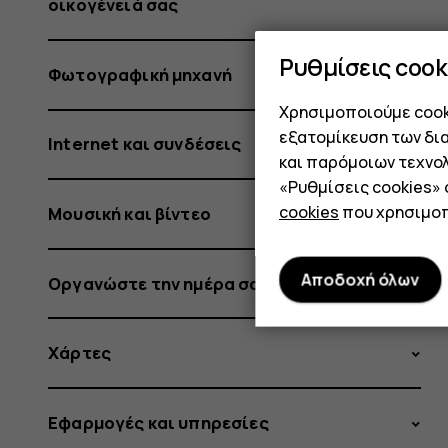
οικογένειά σας
Ρυθμίσεις cook
Φωτογραφική μηχανή
Χρησιμοποιούμε cooki
εξατομίκευση των δι
Internet και συνδέσεις
και παρόμοιων τεχνολ
«Ρυθμίσεις cookies»
cookies
που χρησιμοπ
Μουσική και βίντεο
Αποδοχή όλων
Οργανώστε την ημέρα σας
Χάρτες
Εφαρμογές και υπηρεσίες