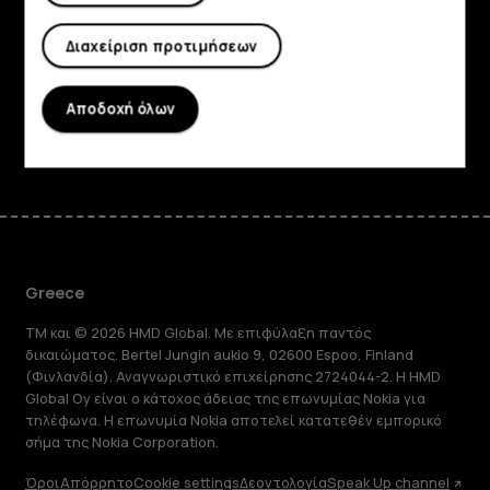
Planet and people
Διαχείριση προτιμήσεων
Υποστήριξη
Αποδοχή όλων
Facebook
Instagram
Tiktok
Youtube
Linkedin
Discord
Greece
TM και © 2026 HMD Global. Με επιφύλαξη παντός
δικαιώματος. Bertel Jungin aukio 9, 02600 Espoo, Finland
(Φινλανδία). Αναγνωριστικό επιχείρησης 2724044-2. Η HMD
Global Oy είναι ο κάτοχος άδειας της επωνυμίας Nokia για
τηλέφωνα. Η επωνυμία Nokia αποτελεί κατατεθέν εμπορικό
σήμα της Nokia Corporation.
Όροι
Απόρρητο
Cookie settings
Δεοντολογία
Speak Up channel