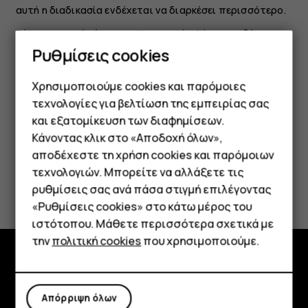
αυτή η διαδικασία ενδέχεται να διαρκέσει περισσότερο.
Εάν η μπαταρία έχει αποφορτιστεί πλήρως, ενδέχεται
να χρειαστεί να περάσουν αρκετά λεπτά μέχρι να
Ρυθμίσεις cookies
εμφανιστεί στην οθόνη η ένδειξη φόρτισης της
μπαταρίας.
Χρησιμοποιούμε cookies και παρόμοιες
τεχνολογίες για βελτίωση της εμπειρίας σας
και εξατομίκευση των διαφημίσεων.
Κάνοντας κλικ στο «Αποδοχή όλων»,
Smartphone
αποδέχεστε τη χρήση cookies και παρόμοιων
τεχνολογιών. Μπορείτε να αλλάξετε τις
Το βρήκατε χρήσιμο;
Τηλέφωνα απλής χρήσης
ρυθμίσεις σας ανά πάσα στιγμή επιλέγοντας
«Ρυθμίσεις cookies» στο κάτω μέρος του
Tablet
Ναι
Όχι
ιστότοπου. Μάθετε περισσότερα σχετικά με
την
πολιτική cookies
που χρησιμοποιούμε.
Εξερευνήστε
Απόρριψη όλων
Πληροφορίες