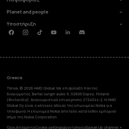
Planet and people
Υποστήριξη
Facebook
Instagram
Tiktok
Youtube
Linkedin
Discord
Greece
TM και © 2026 HMD Global. Με επιφύλαξη παντός
δικαιώματος. Bertel Jungin aukio 9, 02600 Espoo, Finland
(Φινλανδία). Αναγνωριστικό επιχείρησης 2724044-2. Η HMD
Global Oy είναι ο κάτοχος άδειας της επωνυμίας Nokia για
τηλέφωνα. Η επωνυμία Nokia αποτελεί κατατεθέν εμπορικό
σήμα της Nokia Corporation.
Όροι
Απόρρητο
Cookie settings
Δεοντολογία
Speak Up channel