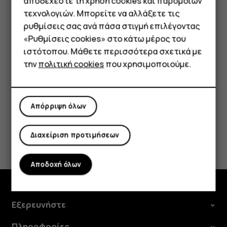
Smartphone
αποδέχεστε τη χρήση cookies και παρόμοιων
Στις
Φωτογραφίες
, πατήστε τη φωτογραφία που
τεχνολογιών. Μπορείτε να αλλάξετε τις
Τηλέφωνα απλής χρήσης
θέλετε να κοινοποιήσετε και, κατόπιν, πατήστε
share
ρυθμίσεις σας ανά πάσα στιγμή επιλέγοντας
.
«Ρυθμίσεις cookies» στο κάτω μέρος του
Tablet
Επιλέξτε με ποιον τρόπο θέλετε να γίνει η
ιστότοπου. Μάθετε περισσότερα σχετικά με
κοινοποίηση της φωτογραφίας ή του βίντεο.
την
πολιτική cookies
που χρησιμοποιούμε.
Απόρριψη όλων
Το βρήκατε χρήσιμο;
Διαχείριση προτιμήσεων
Ναι
Όχι
Αποδοχή όλων
Εξερευνήστε
Πληροφορίες