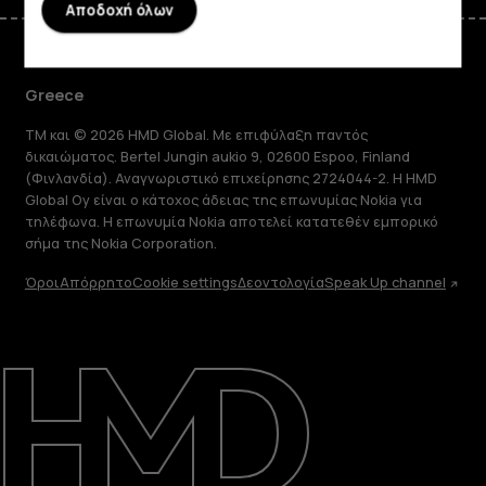
Αποδοχή όλων
Greece
TM και © 2026 HMD Global. Με επιφύλαξη παντός
δικαιώματος. Bertel Jungin aukio 9, 02600 Espoo, Finland
(Φινλανδία). Αναγνωριστικό επιχείρησης 2724044-2. Η HMD
Global Oy είναι ο κάτοχος άδειας της επωνυμίας Nokia για
τηλέφωνα. Η επωνυμία Nokia αποτελεί κατατεθέν εμπορικό
σήμα της Nokia Corporation.
Όροι
Απόρρητο
Cookie settings
Δεοντολογία
Speak Up channel
Πληροφορίες
Επισκευή, επαναχρησιμοποίηση,
ανακύκλωση
Υποστήριξη
Greece