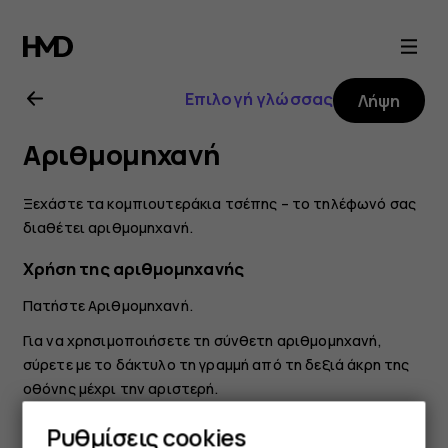
Οδηγίες
χρήσης
Επιλογή γλώσσας
Λήψη
Nokia
Αριθμομηχανή
2.1
Ξεχάστε τα κομπιουτεράκια τσέπης – το τηλέφωνό σας
διαθέτει αριθμομηχανή.
Χρήση της αριθμομηχανής
Πατήστε
Αριθμομηχανή
.
Για να χρησιμοποιήσετε τη σύνθετη αριθμομηχανή,
σύρετε με το δάκτυλο τη γραμμή από τη δεξιά άκρη της
οθόνης μέχρι την αριστερή.
Ρυθμίσεις cookies