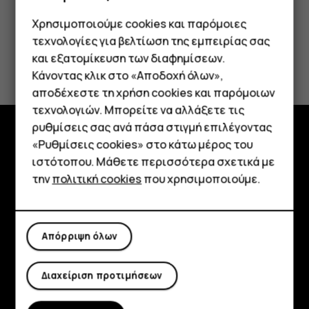
Χρησιμοποιούμε cookies και παρόμοιες
τεχνολογίες για βελτίωση της εμπειρίας σας
Το βρήκατε χρήσιμο;
και εξατομίκευση των διαφημίσεων.
Κάνοντας κλικ στο «Αποδοχή όλων»,
Smartphone
Ναι
Όχι
αποδέχεστε τη χρήση cookies και παρόμοιων
τεχνολογιών. Μπορείτε να αλλάξετε τις
Τηλέφωνα απλής χρήσης
ρυθμίσεις σας ανά πάσα στιγμή επιλέγοντας
«Ρυθμίσεις cookies» στο κάτω μέρος του
Tablet
Εξερευνήστε
ιστότοπου. Μάθετε περισσότερα σχετικά με
την
πολιτική cookies
που χρησιμοποιούμε.
Πληροφορίες
Planet and people
Απόρριψη όλων
Υποστήριξη
Facebook
Instagram
Tiktok
Youtube
Linkedin
Discord
Διαχείριση προτιμήσεων