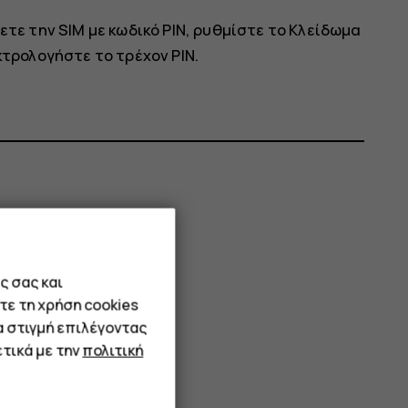
τε την SIM με κωδικό PIN, ρυθμίστε το
Κλείδωμα
κτρολογήστε το τρέχον PIN.
ς σας και
τε τη χρήση cookies
α στιγμή επιλέγοντας
τικά με την
πολιτική