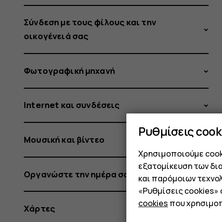
Σύνδεση με τους φίλους και την
οικογένειά σας
Φωτογραφική μηχανή
Internet και συνδέσεις
Ρυθμίσεις cook
Μουσική και βίντεο
Χρησιμοποιούμε cooki
εξατομίκευση των δι
Οργανώστε την ημέρα σας
και παρόμοιων τεχνολ
«Ρυθμίσεις cookies»
cookies
που χρησιμοπ
Χάρτες