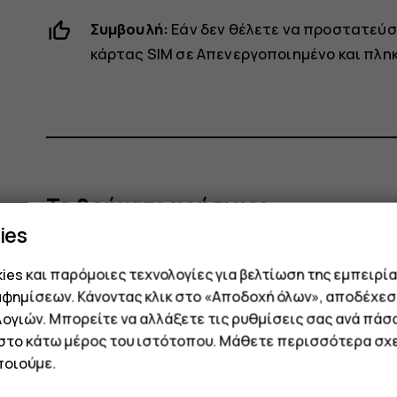
Συμβουλή:
Εάν δεν θέλετε να προστατεύσε
κάρτας SIM
σε
Απενεργοποιημένο
και πλη
Το βρήκατε χρήσιμο;
ies
Ναι
Όχι
es και παρόμοιες τεχνολογίες για βελτίωση της εμπειρία
αφημίσεων. Κάνοντας κλικ στο «Αποδοχή όλων», αποδέχεσ
ογιών. Μπορείτε να αλλάξετε τις ρυθμίσεις σας ανά πάσ
 στο κάτω μέρος του ιστότοπου. Μάθετε περισσότερα σχε
οιούμε.