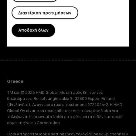
Planet and people
Διαχείριση προτιμήσεων
Υποστήριξη
Αποδοχή όλων
Facebook
Instagram
Tiktok
Youtube
Linkedin
Discord
Greece
TM και © 2026 HMD Global. Με επιφύλαξη παντός
δικαιώματος. Bertel Jungin aukio 9, 02600 Espoo, Finland
(Φινλανδία). Αναγνωριστικό επιχείρησης 2724044-2. Η HMD
Global Oy είναι ο κάτοχος άδειας της επωνυμίας Nokia για
τηλέφωνα. Η επωνυμία Nokia αποτελεί κατατεθέν εμπορικό
σήμα της Nokia Corporation.
Όροι
Απόρρητο
Cookie settings
Δεοντολογία
Speak Up channel