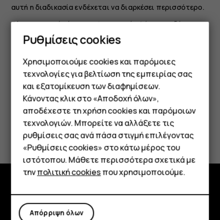
αυτή η διαδικασία ενδέχεται να διαρκέσει περισσότερο.
Εάν η μπαταρία έχει αποφορτιστεί πλήρως, ενδέχεται
να χρειαστεί να περάσουν αρκετά λεπτά μέχρι να
Ρυθμίσεις cookies
εμφανιστεί στην οθόνη η ένδειξη φόρτισης της
μπαταρίας.
Χρησιμοποιούμε cookies και παρόμοιες
τεχνολογίες για βελτίωση της εμπειρίας σας
και εξατομίκευση των διαφημίσεων.
Κάνοντας κλικ στο «Αποδοχή όλων»,
Smartphone
αποδέχεστε τη χρήση cookies και παρόμοιων
τεχνολογιών. Μπορείτε να αλλάξετε τις
Το βρήκατε χρήσιμο;
Τηλέφωνα απλής χρήσης
ρυθμίσεις σας ανά πάσα στιγμή επιλέγοντας
«Ρυθμίσεις cookies» στο κάτω μέρος του
Tablet
Ναι
Όχι
ιστότοπου. Μάθετε περισσότερα σχετικά με
την
πολιτική cookies
που χρησιμοποιούμε.
Εξερευνήστε
Απόρριψη όλων
Πληροφορίες