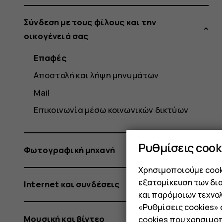
Σύνδεση με τους φίλους και την
οικογένειά σας
Επαφές
Αποστολή και λήψη μηνυμάτων
Mail
Επικοινωνία μέσω κοινωνικών δικτύων
Ρυθμίσεις cook
Φωτογραφική μηχανή
Χρησιμοποιούμε cooki
εξατομίκευση των δι
Internet και συνδέσεις
και παρόμοιων τεχνολ
«Ρυθμίσεις cookies»
Μουσική και βίντεο
cookies
που χρησιμοπ