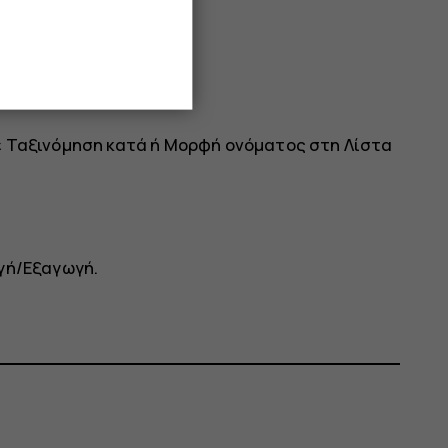
ε
Ταξινόμηση κατά
ή
Μορφή ονόματος
στη Λίστα
γή/Εξαγωγή
.