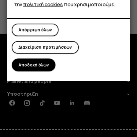
την
πολιτική cookies
που χρησιμοποιούμε.
Το βρήκατε χρήσιμο;
Ναι
Όχι
Απόρριψη όλων
Διαχείριση προτιμήσεων
Εξερευνήστε
Αποδοχή όλων
Πληροφορίες
Planet and people
Υποστήριξη
Facebook
Instagram
Tiktok
Youtube
Linkedin
Discord