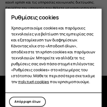
κοινή χρήση και τις υπηρεσίες κοινωνικής δικτύωσης.
Επιλέξτε την υπηρεσία που θέλετε να χρησιμοποιείτε
από την Αρχική οθόνη. Οι εφαρμογές κοινωνικής
Ρυθμίσεις cookies
δικτύωσης είναι διαθέσιμες στο
Google Play Store
. Οι
διαθέσιμες υπηρεσίες ενδέχεται να ποικίλλουν.
Χρησιμοποιούμε cookies και παρόμοιες
τεχνολογίες για βελτίωση της εμπειρίας σας
και εξατομίκευση των διαφημίσεων.
Κάνοντας κλικ στο «Αποδοχή όλων»,
Smartphone
αποδέχεστε τη χρήση cookies και παρόμοιων
τεχνολογιών. Μπορείτε να αλλάξετε τις
Το βρήκατε χρήσιμο;
Τηλέφωνα απλής χρήσης
ρυθμίσεις σας ανά πάσα στιγμή επιλέγοντας
«Ρυθμίσεις cookies» στο κάτω μέρος του
Tablet
Ναι
Όχι
ιστότοπου. Μάθετε περισσότερα σχετικά με
την
πολιτική cookies
που χρησιμοποιούμε.
Εξερευνήστε
Απόρριψη όλων
Πληροφορίες