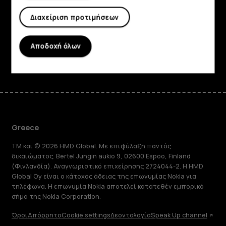
Planet and people
Διαχείριση προτιμήσεων
Υποστήριξη
Αποδοχή όλων
Facebook
Instagram
Tiktok
Youtube
Linkedin
Discord
Greece
TM και © 2026 HMD Global. Με επιφύλαξη παντός
δικαιώματος. Bertel Jungin aukio 9, 02600 Espoo, Finland
(Φινλανδία). Αναγνωριστικό επιχείρησης 2724044-2. Η HMD
Global Oy είναι ο κάτοχος άδειας της επωνυμίας Nokia για
τηλέφωνα. Η επωνυμία Nokia αποτελεί κατατεθέν εμπορικό
σήμα της Nokia Corporation.
Όροι
Απόρρητο
Cookie settings
Δεοντολογία
Speak Up channel