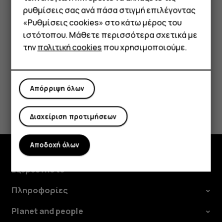
τρίτων, λάβετε τις κατάλληλες προφυλάξεις. Η
Τηλέφωνα απλής χρήσης
ρυθμίσεις σας ανά πάσα στιγμή επιλέγοντας
HMD Global δεν υποστηρίζει ούτε φέρει ευθύνη για
«Ρυθμίσεις cookies» στο κάτω μέρος του
Tablet
αυτές τις τοποθεσίες.
ιστότοπου. Μάθετε περισσότερα σχετικά με
την
πολιτική cookies
που χρησιμοποιούμε.
Απόρριψη όλων
Το βρήκατε χρήσιμο;
Διαχείριση προτιμήσεων
Ναι
Όχι
Αποδοχή όλων
Εξερευνήστε
Πληροφορίες
Planet and people