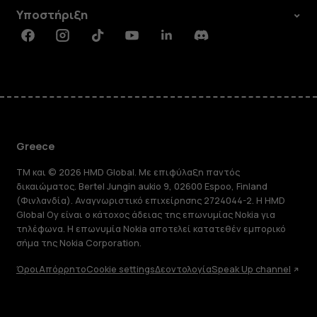
Υποστήριξη
Facebook
Instagram
Tiktok
Youtube
Linkedin
Discord
Greece
TM και © 2026 HMD Global. Με επιφύλαξη παντός
δικαιώματος. Bertel Jungin aukio 9, 02600 Espoo, Finland
(Φινλανδία). Αναγνωριστικό επιχείρησης 2724044-2. Η HMD
Global Oy είναι ο κάτοχος άδειας της επωνυμίας Nokia για
τηλέφωνα. Η επωνυμία Nokia αποτελεί κατατεθέν εμπορικό
σήμα της Nokia Corporation.
Όροι
Απόρρητο
Cookie settings
Δεοντολογία
Speak Up channel
Πληροφορίες