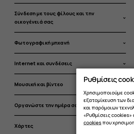
Σύνδεση με τους φίλους και την
οικογένειά σας
Φωτογραφική μηχανή
Internet και συνδέσεις
Ρυθμίσεις cook
Μουσική και βίντεο
Χρησιμοποιούμε cooki
εξατομίκευση των δι
Οργανώστε την ημέρα σας
και παρόμοιων τεχνολ
«Ρυθμίσεις cookies»
cookies
που χρησιμοπ
Χάρτες