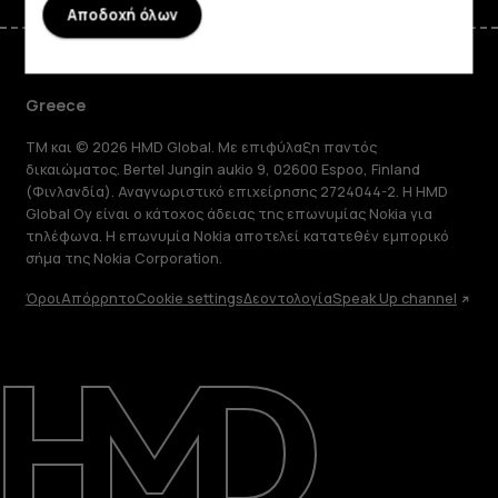
Αποδοχή όλων
Greece
TM και © 2026 HMD Global. Με επιφύλαξη παντός
δικαιώματος. Bertel Jungin aukio 9, 02600 Espoo, Finland
(Φινλανδία). Αναγνωριστικό επιχείρησης 2724044-2. Η HMD
Global Oy είναι ο κάτοχος άδειας της επωνυμίας Nokia για
τηλέφωνα. Η επωνυμία Nokia αποτελεί κατατεθέν εμπορικό
σήμα της Nokia Corporation.
Όροι
Απόρρητο
Cookie settings
Δεοντολογία
Speak Up channel
Πληροφορίες
Επισκευή, επαναχρησιμοποίηση,
ανακύκλωση
Υποστήριξη
Greece