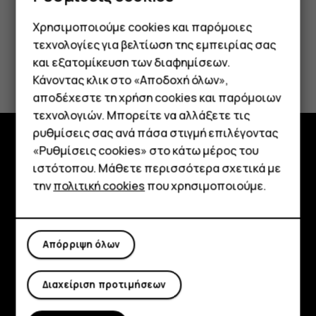
Χρησιμοποιούμε cookies και παρόμοιες
τεχνολογίες για βελτίωση της εμπειρίας σας
Το βρήκατε χρήσιμο;
και εξατομίκευση των διαφημίσεων.
Κάνοντας κλικ στο «Αποδοχή όλων»,
Smartphone
αποδέχεστε τη χρήση cookies και παρόμοιων
Ναι
Όχι
τεχνολογιών. Μπορείτε να αλλάξετε τις
Τηλέφωνα απλής χρήσης
ρυθμίσεις σας ανά πάσα στιγμή επιλέγοντας
«Ρυθμίσεις cookies» στο κάτω μέρος του
Tablet
Εξερευνήστε
ιστότοπου. Μάθετε περισσότερα σχετικά με
την
πολιτική cookies
που χρησιμοποιούμε.
Πληροφορίες
Planet and people
Απόρριψη όλων
Υποστήριξη
Facebook
Instagram
Tiktok
Youtube
Linkedin
Discord
Διαχείριση προτιμήσεων